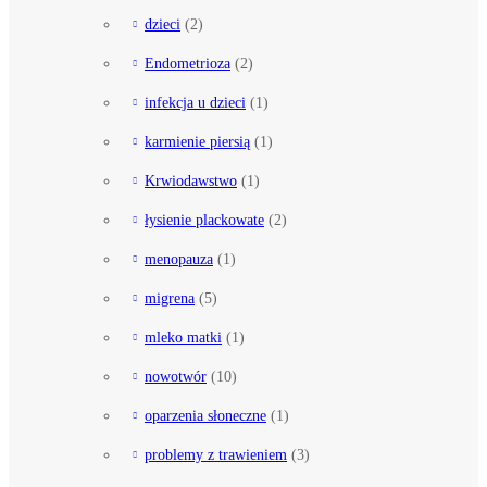
dzieci
(2)
Endometrioza
(2)
infekcja u dzieci
(1)
karmienie piersią
(1)
Krwiodawstwo
(1)
łysienie plackowate
(2)
menopauza
(1)
migrena
(5)
mleko matki
(1)
nowotwór
(10)
oparzenia słoneczne
(1)
problemy z trawieniem
(3)