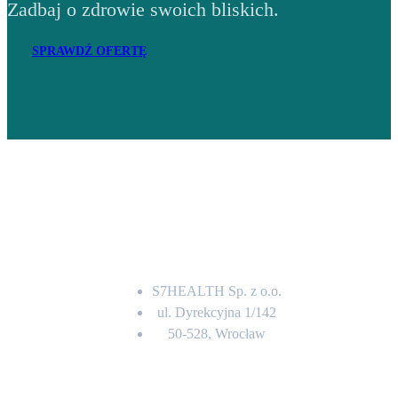
Zadbaj o zdrowie swoich bliskich.
SPRAWDŹ OFERTĘ
Adres
S7HEALTH Sp. z o.o.
ul. Dyrekcyjna 1/142
50-528, Wrocław