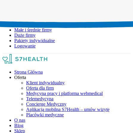
Umów wizytę:
+48 777 111 777
Infolinia czynna:
pon-pt: 8.00-20.00
Małe i średnie firmy
Duże firmy
Pakiety indywidualne
Logowanie
Strona Główna
Oferta
Klient indywidualny
Oferta dla firm
Medycyna pracy i platforma webmedical
Telemedycyna
Concierge Medyczny
Aplikacja mobilna S7Health – umów wizytę
Placówki medyczne
O nas
Blog
Sklep