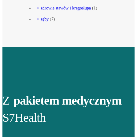
zdrowie stawów i kręgosłupa
(1)
zęby
(7)
Z
pakietem medycznym
S7Health