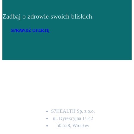
Zadbaj o zdrowie swoich bliskich.
SPRAWDŹ OFERTĘ
Adres
S7HEALTH Sp. z o.o.
ul. Dyrekcyjna 1/142
50-528, Wrocław