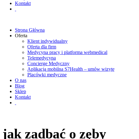
Kontakt
Strona Główna
Oferta
Klient indywidualny
Oferta dla firm
Medycyna pracy i platforma webmedical
Telemedycyna
Concierge Medyczny
Aplikacja mobilna S7Health – umów wizytę
Placówki medyczne
O nas
Blog
Sklep
Kontakt
jak zadbać o zęby