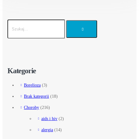
Kategorie
Borelioza
(3)
Brak kategorii
(18)
Choroby
(216)
aids i hiv
(2)
alergia
(14)