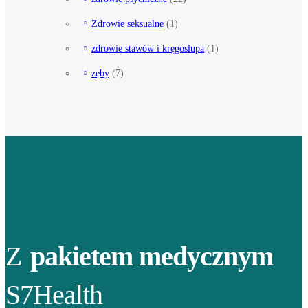
Zdrowie seksualne
(1)
zdrowie stawów i kręgosłupa
(1)
zęby
(7)
Z
pakietem medycznym
S7Health