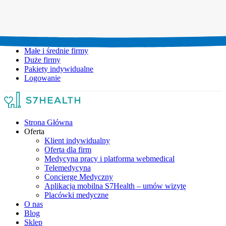
Umów wizytę:
+48 777 111 777
Infolinia czynna:
pon-pt: 8.00-20.00
Małe i średnie firmy
Duże firmy
Pakiety indywidualne
Logowanie
Strona Główna
Oferta
Klient indywidualny
Oferta dla firm
Medycyna pracy i platforma webmedical
Telemedycyna
Concierge Medyczny
Aplikacja mobilna S7Health – umów wizytę
Placówki medyczne
O nas
Blog
Sklep