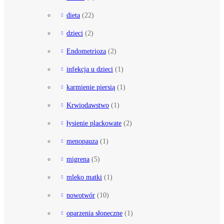
dieta
(22)
dzieci
(2)
Endometrioza
(2)
infekcja u dzieci
(1)
karmienie piersią
(1)
Krwiodawstwo
(1)
łysienie plackowate
(2)
menopauza
(1)
migrena
(5)
mleko matki
(1)
nowotwór
(10)
oparzenia słoneczne
(1)