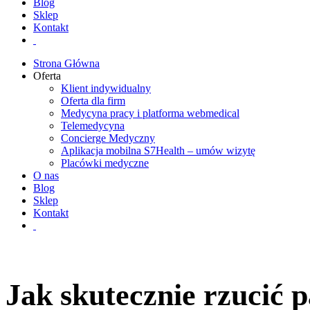
Blog
Sklep
Kontakt
Strona Główna
Oferta
Klient indywidualny
Oferta dla firm
Medycyna pracy i platforma webmedical
Telemedycyna
Concierge Medyczny
Aplikacja mobilna S7Health – umów wizytę
Placówki medyczne
O nas
Blog
Sklep
Kontakt
Jak skutecznie rzucić p