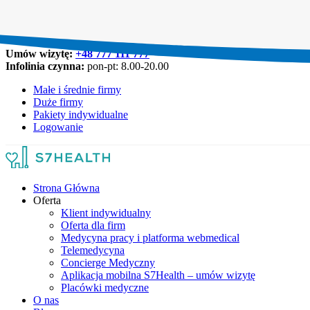
Umów wizytę:
+48 777 111 777
Infolinia czynna:
pon-pt: 8.00-20.00
Małe i średnie firmy
Duże firmy
Pakiety indywidualne
Logowanie
Strona Główna
Oferta
Klient indywidualny
Oferta dla firm
Medycyna pracy i platforma webmedical
Telemedycyna
Concierge Medyczny
Aplikacja mobilna S7Health – umów wizytę
Placówki medyczne
O nas