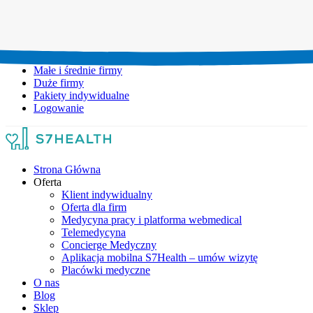
Umów wizytę:
+48 777 111 777
Infolinia czynna:
pon-pt: 8.00-20.00
Małe i średnie firmy
Duże firmy
Pakiety indywidualne
Logowanie
Strona Główna
Oferta
Klient indywidualny
Oferta dla firm
Medycyna pracy i platforma webmedical
Telemedycyna
Concierge Medyczny
Aplikacja mobilna S7Health – umów wizytę
Placówki medyczne
O nas
Blog
Sklep