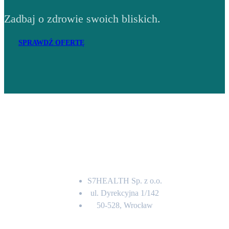
Zadbaj o zdrowie swoich bliskich.
SPRAWDŹ OFERTĘ
Adres
S7HEALTH Sp. z o.o.
ul. Dyrekcyjna 1/142
50-528, Wrocław