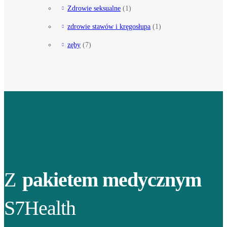
Zdrowie seksualne
(1)
zdrowie stawów i kręgosłupa
(1)
zęby
(7)
Z
pakietem medycznym
S7Health