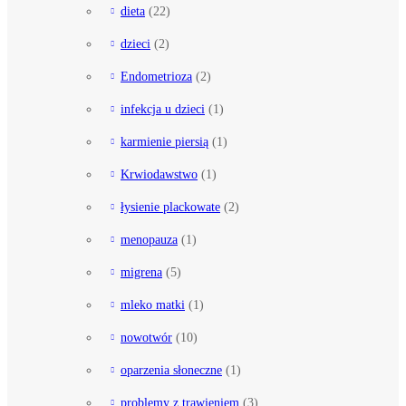
dieta
(22)
dzieci
(2)
Endometrioza
(2)
infekcja u dzieci
(1)
karmienie piersią
(1)
Krwiodawstwo
(1)
łysienie plackowate
(2)
menopauza
(1)
migrena
(5)
mleko matki
(1)
nowotwór
(10)
oparzenia słoneczne
(1)
problemy z trawieniem
(3)