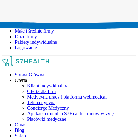
Umów wizytę:
+48 777 111 777
Infolinia czynna:
pon-pt: 8.00-20.00
Małe i średnie firmy
Duże firmy
Pakiety indywidualne
Logowanie
Strona Główna
Oferta
Klient indywidualny
Oferta dla firm
Medycyna pracy i platforma webmedical
Telemedycyna
Concierge Medyczny
Aplikacja mobilna S7Health – umów wizytę
Placówki medyczne
O nas
Blog
Sklep