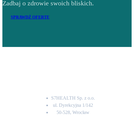
Zadbaj o zdrowie swoich bliskich.
SPRAWDŹ OFERTĘ
Adres
S7HEALTH Sp. z o.o.
ul. Dyrekcyjna 1/142
50-528, Wrocław