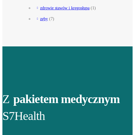
zdrowie stawów i kręgosłupa
(1)
zęby
(7)
Z
pakietem medycznym
S7Health