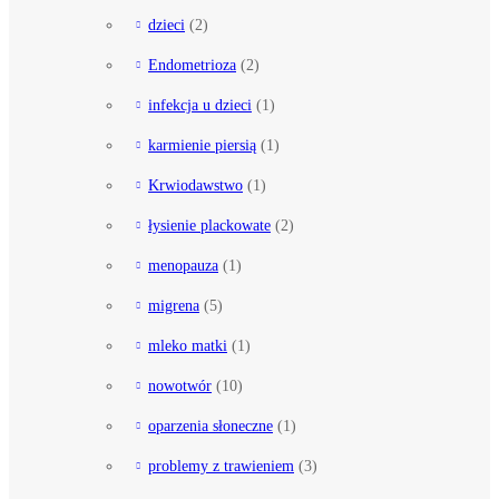
dzieci
(2)
Endometrioza
(2)
infekcja u dzieci
(1)
karmienie piersią
(1)
Krwiodawstwo
(1)
łysienie plackowate
(2)
menopauza
(1)
migrena
(5)
mleko matki
(1)
nowotwór
(10)
oparzenia słoneczne
(1)
problemy z trawieniem
(3)