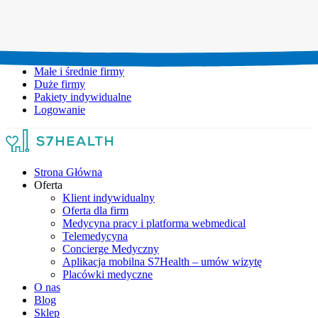
Umów wizytę:
+48 777 111 777
Infolinia czynna:
pon-pt: 8.00-20.00
Małe i średnie firmy
Duże firmy
Pakiety indywidualne
Logowanie
Strona Główna
Oferta
Klient indywidualny
Oferta dla firm
Medycyna pracy i platforma webmedical
Telemedycyna
Concierge Medyczny
Aplikacja mobilna S7Health – umów wizytę
Placówki medyczne
O nas
Blog
Sklep