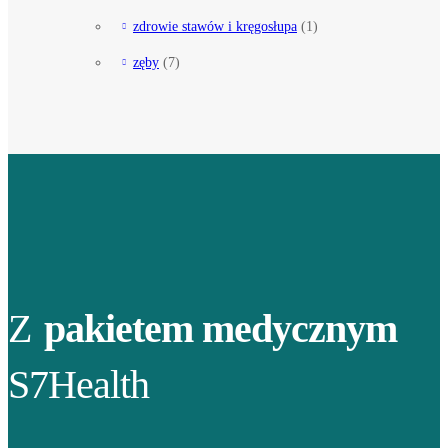
zdrowie stawów i kręgosłupa
(1)
zęby
(7)
Z
pakietem medycznym
S7Health