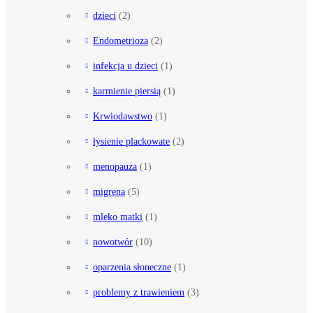
dzieci
(2)
Endometrioza
(2)
infekcja u dzieci
(1)
karmienie piersią
(1)
Krwiodawstwo
(1)
łysienie plackowate
(2)
menopauza
(1)
migrena
(5)
mleko matki
(1)
nowotwór
(10)
oparzenia słoneczne
(1)
problemy z trawieniem
(3)