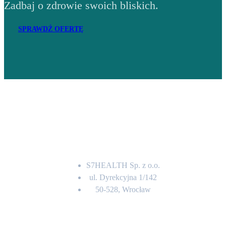
Zadbaj o zdrowie swoich bliskich.
SPRAWDŹ OFERTĘ
Adres
S7HEALTH Sp. z o.o.
ul. Dyrekcyjna 1/142
50-528, Wrocław