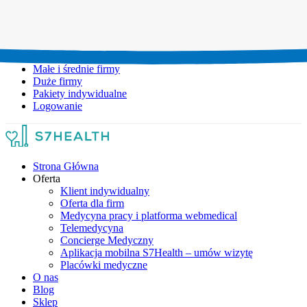
Umów wizytę:
+48 777 111 777
Infolinia czynna:
pon-pt: 8.00-20.00
Małe i średnie firmy
Duże firmy
Pakiety indywidualne
Logowanie
Strona Główna
Oferta
Klient indywidualny
Oferta dla firm
Medycyna pracy i platforma webmedical
Telemedycyna
Concierge Medyczny
Aplikacja mobilna S7Health – umów wizytę
Placówki medyczne
O nas
Blog
Sklep