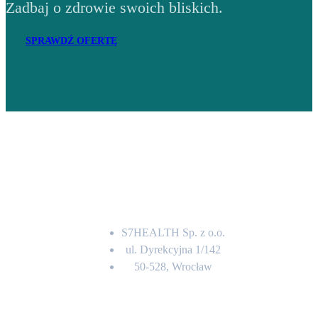
Zadbaj o zdrowie swoich bliskich.
SPRAWDŹ OFERTĘ
Adres
S7HEALTH Sp. z o.o.
ul. Dyrekcyjna 1/142
50-528, Wrocław