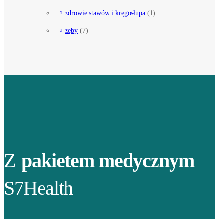
zdrowie stawów i kręgosłupa
(1)
zęby
(7)
Z
pakietem medycznym
S7Health