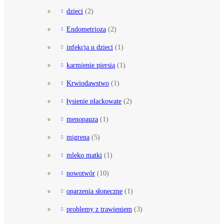
dzieci
(2)
Endometrioza
(2)
infekcja u dzieci
(1)
karmienie piersią
(1)
Krwiodawstwo
(1)
łysienie plackowate
(2)
menopauza
(1)
migrena
(5)
mleko matki
(1)
nowotwór
(10)
oparzenia słoneczne
(1)
problemy z trawieniem
(3)