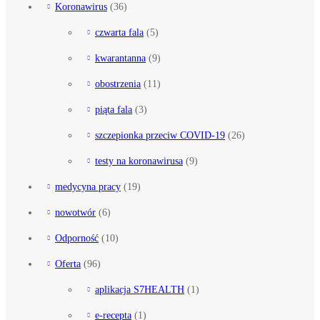
Koronawirus
(36)
czwarta fala
(5)
kwarantanna
(9)
obostrzenia
(11)
piąta fala
(3)
szczepionka przeciw COVID-19
(26)
testy na koronawirusa
(9)
medycyna pracy
(19)
nowotwór
(6)
Odporność
(10)
Oferta
(96)
aplikacja S7HEALTH
(1)
e-recepta
(1)