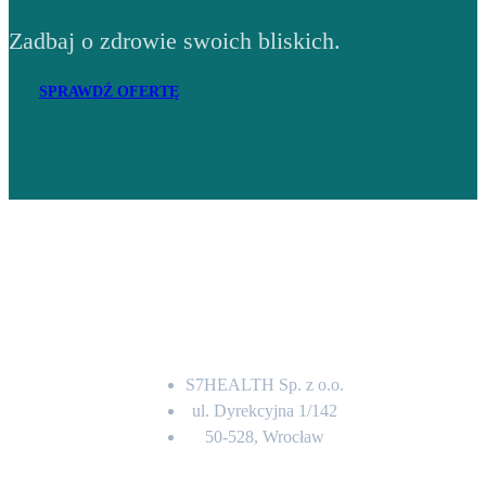
Zadbaj o zdrowie swoich bliskich.
SPRAWDŹ OFERTĘ
Adres
S7HEALTH Sp. z o.o.
ul. Dyrekcyjna 1/142
50-528, Wrocław