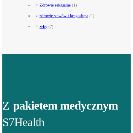
Zdrowie seksualne
(1)
zdrowie stawów i kręgosłupa
(1)
zęby
(7)
Z
pakietem medycznym
S7Health