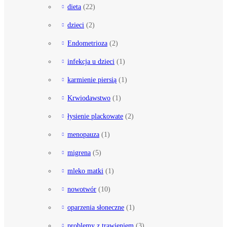
dieta
(22)
dzieci
(2)
Endometrioza
(2)
infekcja u dzieci
(1)
karmienie piersią
(1)
Krwiodawstwo
(1)
łysienie plackowate
(2)
menopauza
(1)
migrena
(5)
mleko matki
(1)
nowotwór
(10)
oparzenia słoneczne
(1)
problemy z trawieniem
(3)