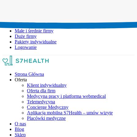
Umów wizytę:
+48 777 111 777
Infolinia czynna:
pon-pt: 8.00-20.00
Małe i średnie firmy
Duże firmy
Pakiety indywidualne
Logowanie
Strona Główna
Oferta
Klient indywidualny
Oferta dla firm
Medycyna pracy i platforma webmedical
Telemedycyna
Concierge Medyczny
Aplikacja mobilna S7Health – umów wizytę
Placówki medyczne
O nas
Blog
Sklep