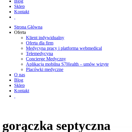
Blog
Sklep
Kontakt
Strona Główna
Oferta
Klient indywidualny
Oferta dla firm
Medycyna pracy i platforma webmedical
Telemedycyna
Concierge Medyczny
Aplikacja mobilna S7Health – umów wizytę
Placówki medyczne
O nas
Blog
Sklep
Kontakt
gorączka septyczna