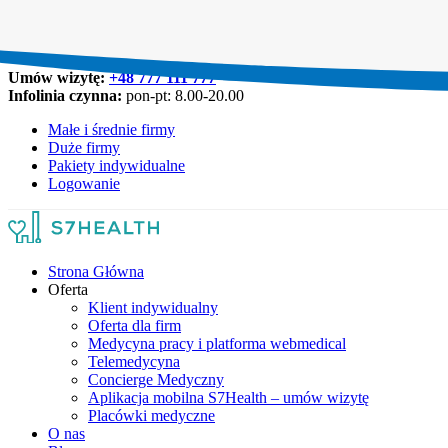
Umów wizytę:
+48 777 111 777
Infolinia czynna:
pon-pt: 8.00-20.00
Małe i średnie firmy
Duże firmy
Pakiety indywidualne
Logowanie
Strona Główna
Oferta
Klient indywidualny
Oferta dla firm
Medycyna pracy i platforma webmedical
Telemedycyna
Concierge Medyczny
Aplikacja mobilna S7Health – umów wizytę
Placówki medyczne
O nas