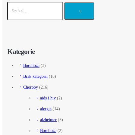
Kategorie
Borelioza
(3)
Brak kategorii
(18)
Choroby
(216)
aids i hiv
(2)
alergia
(14)
alzheimer
(3)
Borelioza
(2)