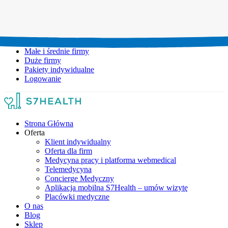
Umów wizytę:
+48 777 111 777
Infolinia czynna:
pon-pt: 8.00-20.00
Małe i średnie firmy
Duże firmy
Pakiety indywidualne
Logowanie
Strona Główna
Oferta
Klient indywidualny
Oferta dla firm
Medycyna pracy i platforma webmedical
Telemedycyna
Concierge Medyczny
Aplikacja mobilna S7Health – umów wizytę
Placówki medyczne
O nas
Blog
Sklep