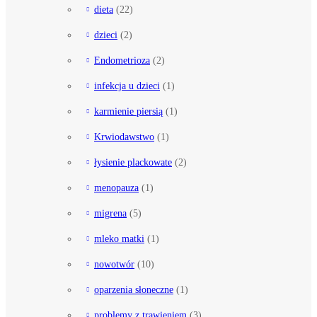
dieta
(22)
dzieci
(2)
Endometrioza
(2)
infekcja u dzieci
(1)
karmienie piersią
(1)
Krwiodawstwo
(1)
łysienie plackowate
(2)
menopauza
(1)
migrena
(5)
mleko matki
(1)
nowotwór
(10)
oparzenia słoneczne
(1)
problemy z trawieniem
(3)