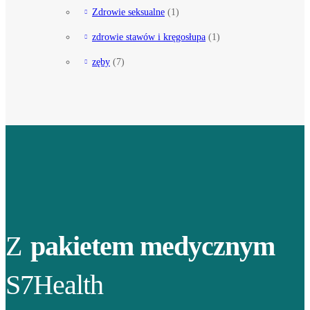
Zdrowie seksualne
(1)
zdrowie stawów i kręgosłupa
(1)
zęby
(7)
Z
pakietem medycznym
S7Health