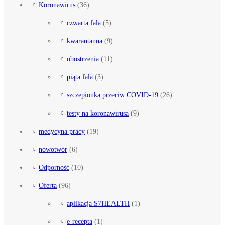
Koronawirus
(36)
czwarta fala
(5)
kwarantanna
(9)
obostrzenia
(11)
piąta fala
(3)
szczepionka przeciw COVID-19
(26)
testy na koronawirusa
(9)
medycyna pracy
(19)
nowotwór
(6)
Odporność
(10)
Oferta
(96)
aplikacja S7HEALTH
(1)
e-recepta
(1)