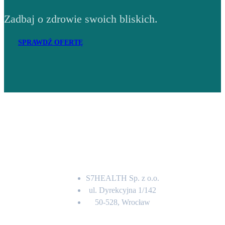
Zadbaj o zdrowie swoich bliskich.
SPRAWDŹ OFERTĘ
Adres
S7HEALTH Sp. z o.o.
ul. Dyrekcyjna 1/142
50-528, Wrocław