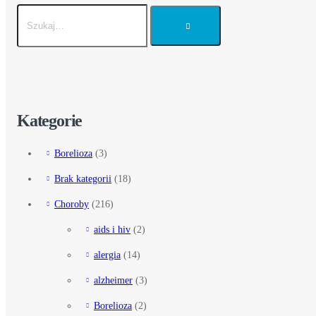
Kategorie
Borelioza
(3)
Brak kategorii
(18)
Choroby
(216)
aids i hiv
(2)
alergia
(14)
alzheimer
(3)
Borelioza
(2)