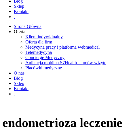
Blog
Sklep
Kontakt
Strona Główna
Oferta
Klient indywidualny
Oferta dla firm
Medycyna pracy i platforma webmedical
Telemedycyna
Concierge Medyczny
Aplikacja mobilna S7Health – umów wizytę
Placówki medyczne
O nas
Blog
Sklep
Kontakt
endometrioza leczenie