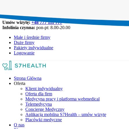
Umów wizytę:
+48 777 111 777
Infolinia czynna:
pon-pt: 8.00-20.00
Małe i średnie firmy
Duże firmy
Pakiety indywidualne
Logowanie
Strona Główna
Oferta
Klient indywidualny
Oferta dla firm
Medycyna pracy i platforma webmedical
Telemedycyna
Concierge Medyczny
Aplikacja mobilna S7Health – umów wizytę
Placówki medyczne
O nas