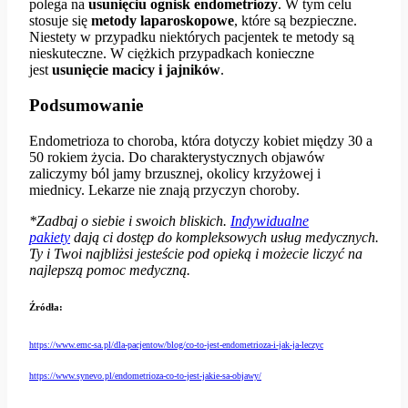
polega na
usunięciu ognisk endometriozy
. W tym celu
stosuje się
metody laparoskopowe
, które są bezpieczne.
Niestety w przypadku niektórych pacjentek te metody są
nieskuteczne. W ciężkich przypadkach konieczne
jest
usunięcie macicy i jajników
.
Podsumowanie
Endometrioza to choroba, która dotyczy kobiet między 30 a
50 rokiem życia. Do charakterystycznych objawów
zaliczymy ból jamy brzusznej, okolicy krzyżowej i
miednicy. Lekarze nie znają przyczyn choroby.
*Zadbaj o siebie i swoich bliskich.
Indywidualne
pakiety
dają ci dostęp do kompleksowych usług medycznych.
Ty i Twoi najbliżsi jesteście pod opieką i możecie liczyć na
najlepszą pomoc medyczną.
Źródła:
https://www.emc-sa.pl/dla-pacjentow/blog/co-to-jest-endometrioza-i-jak-ja-leczyc
https://www.synevo.pl/endometrioza-co-to-jest-jakie-sa-objawy/