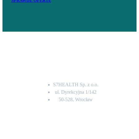
SPRAWDŹ OFERTĘ
Adres
S7HEALTH Sp. z o.o.
ul. Dyrekcyjna 1/142
50-528, Wrocław
Kontakt