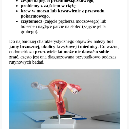
zespół napięcia przedmiesiączkowego
,
problemy z zajściem w ciążę
,
krew w moczu lub krwawienie z przewodu
pokarmowego
,
częstomocz
(zajęcie pęcherza moczowego) lub
bolesne i naglące parcie na stolec (zajęcie jelita
grubego).
Do najbardziej charakterystycznego objawów należy
ból
jamy brzusznej
,
okolicy
krzyżowej
i
miednicy
. Co ważne,
endometrioza
przez wiele lat może nie dawać o sobie
znać
, często jest ona diagnozowana przypadkowo podczas
rutynowych badań.