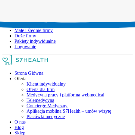
Umów wizytę:
+48 777 111 777
Infolinia czynna:
pon-pt: 8.00-20.00
Małe i średnie firmy
Duże firmy
Pakiety indywidualne
Logowanie
Strona Główna
Oferta
Klient indywidualny
Oferta dla firm
Medycyna pracy i platforma webmedical
Telemedycyna
Concierge Medyczny
Aplikacja mobilna S7Health – umów wizytę
Placówki medyczne
O nas
Blog
Sklep