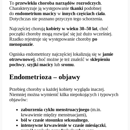
To
przewlekła choroba narządów rozrodczych
.
Charakteryzuje ją występowanie
tkanki
podobnej
do
endometrium macicy
w
innych częściach ciała
.
Dotychczas nie poznano przyczyn tego schorzenia.
Najczęściej chorują
kobiety w wieku 30–50 lat
, choć
początki choroby mogą rozwijać się już dużo wcześniej.
Rzadko rejestruje się występowanie choroby
po
menopauzie
.
Ogniska endometriozy najczęściej lokalizują się w
jamie
otrzewnowej
, choć możne je też znaleźć w
sklepieniu
pochwy
,
szyjki macicy
lub
sromu
.
Endometrioza – objawy
Przebieg choroby u każdej kobiety wygląda inaczej.
Niemniej można wymienić kilka niepokojących i typowych
objawów:
zaburzenia cyklu menstruacyjnego
(m.in.
krwawienie między menstruacjami),
ból w czasie stosunku seksualnego
,
intensywne krwawienie w czasie miesiączki
,