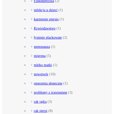
Endometrioza
(2)
infekcja u dzieci
(1)
karmienie piersią
(1)
Krwiodawstwo
(1)
łysienie plackowate
(2)
menopauza
(1)
migrena
(5)
mleko matki
(1)
nowotwór
(10)
oparzenia słoneczne
(1)
problemy z trawieniem
(3)
rak jądra
(3)
rak piersi
(8)