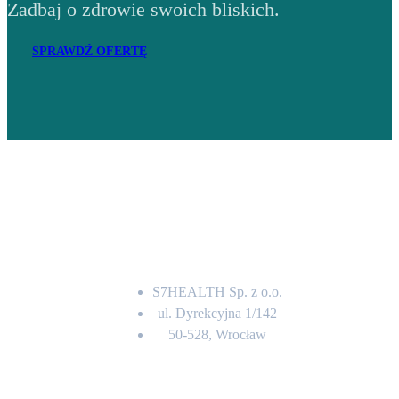
Zadbaj o zdrowie swoich bliskich.
SPRAWDŹ OFERTĘ
Adres
S7HEALTH Sp. z o.o.
ul. Dyrekcyjna 1/142
50-528, Wrocław