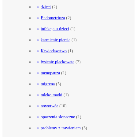
dzieci
(2)
Endometrioza
(2)
infekcja u dzieci
(1)
karmienie piersią
(1)
Krwiodawstwo
(1)
łysienie plackowate
(2)
menopauza
(1)
migrena
(5)
mleko matki
(1)
nowotwór
(10)
oparzenia słoneczne
(1)
problemy z trawieniem
(3)