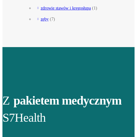
zdrowie stawów i kręgosłupa
(1)
zęby
(7)
Z
pakietem medycznym
S7Health