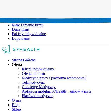
Umów wizytę:
+48 777 111 777
Infolinia czynna:
pon-pt: 8.00-20.00
Małe i średnie firmy
Duże firmy
Pakiety indywidualne
Logowanie
Strona Główna
Oferta
Klient indywidualny
Oferta dla firm
Medycyna pracy i platforma webmedical
Telemedycyna
Concierge Medyczny
Aplikacja mobilna S7Health – umów wizytę
Placówki medyczne
O nas
Blog
Sklep