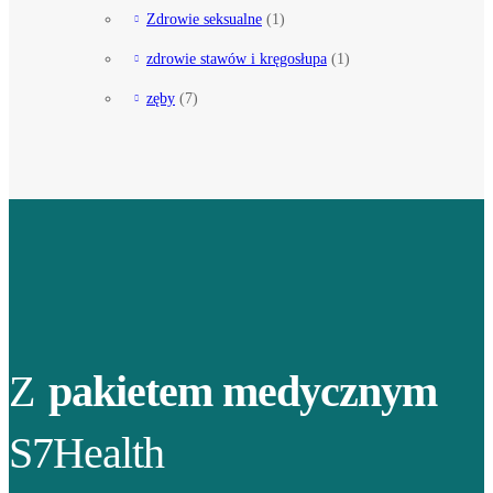
Zdrowie seksualne
(1)
zdrowie stawów i kręgosłupa
(1)
zęby
(7)
Z
pakietem medycznym
S7Health