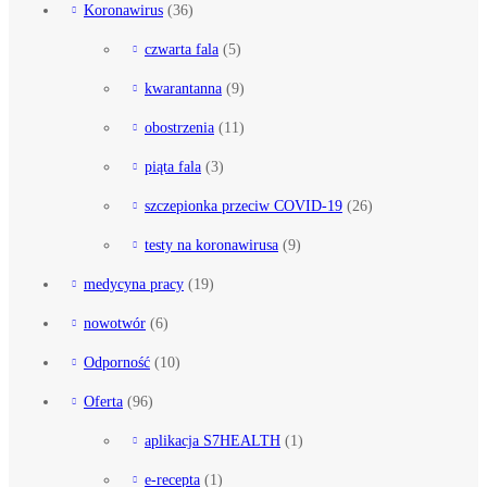
Koronawirus
(36)
czwarta fala
(5)
kwarantanna
(9)
obostrzenia
(11)
piąta fala
(3)
szczepionka przeciw COVID-19
(26)
testy na koronawirusa
(9)
medycyna pracy
(19)
nowotwór
(6)
Odporność
(10)
Oferta
(96)
aplikacja S7HEALTH
(1)
e-recepta
(1)