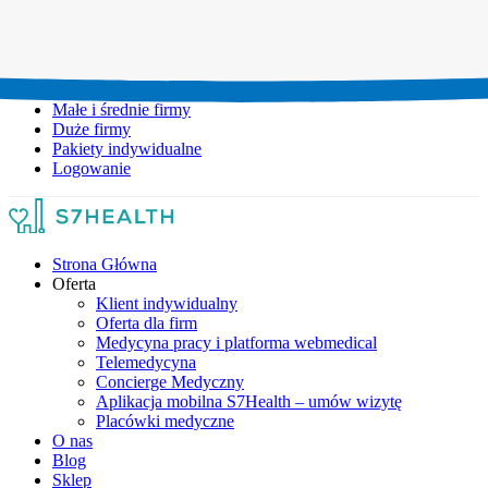
Umów wizytę:
+48 777 111 777
Infolinia czynna:
pon-pt: 8.00-20.00
Małe i średnie firmy
Duże firmy
Pakiety indywidualne
Logowanie
Strona Główna
Oferta
Klient indywidualny
Oferta dla firm
Medycyna pracy i platforma webmedical
Telemedycyna
Concierge Medyczny
Aplikacja mobilna S7Health – umów wizytę
Placówki medyczne
O nas
Blog
Sklep