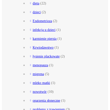
dieta
(22)
dzieci
(2)
Endometrioza
(2)
infekcja u dzieci
(1)
karmienie piersią
(1)
Krwiodawstwo
(1)
łysienie plackowate
(2)
menopauza
(1)
migrena
(5)
mleko matki
(1)
nowotwór
(10)
oparzenia słoneczne
(1)
problemy z trawieniem
(3)