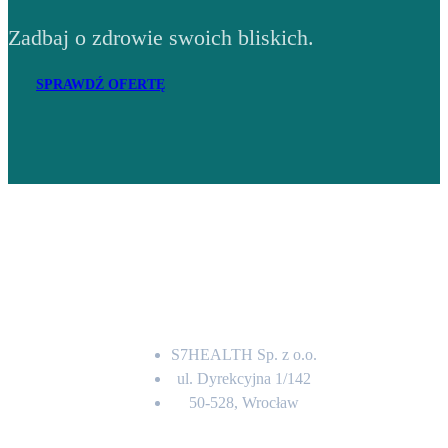
Zadbaj o zdrowie swoich bliskich.
SPRAWDŹ OFERTĘ
Adres
S7HEALTH Sp. z o.o.
ul. Dyrekcyjna 1/142
50-528, Wrocław