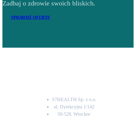
Zadbaj o zdrowie swoich bliskich.
SPRAWDŹ OFERTĘ
Adres
S7HEALTH Sp. z o.o.
ul. Dyrekcyjna 1/142
50-528, Wrocław