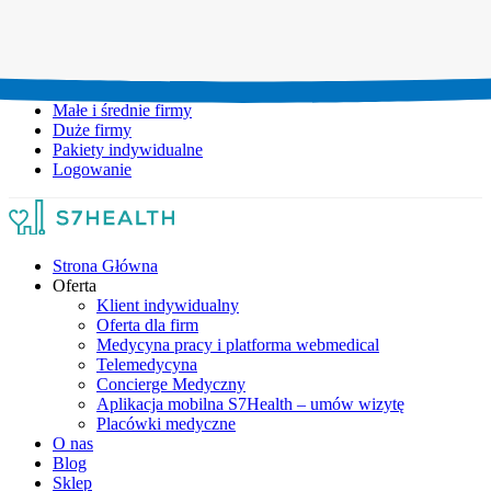
Umów wizytę:
+48 777 111 777
Infolinia czynna:
pon-pt: 8.00-20.00
Małe i średnie firmy
Duże firmy
Pakiety indywidualne
Logowanie
Strona Główna
Oferta
Klient indywidualny
Oferta dla firm
Medycyna pracy i platforma webmedical
Telemedycyna
Concierge Medyczny
Aplikacja mobilna S7Health – umów wizytę
Placówki medyczne
O nas
Blog
Sklep