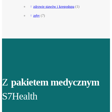
zdrowie stawów i kręgosłupa
(1)
zęby
(7)
Z
pakietem medycznym
S7Health