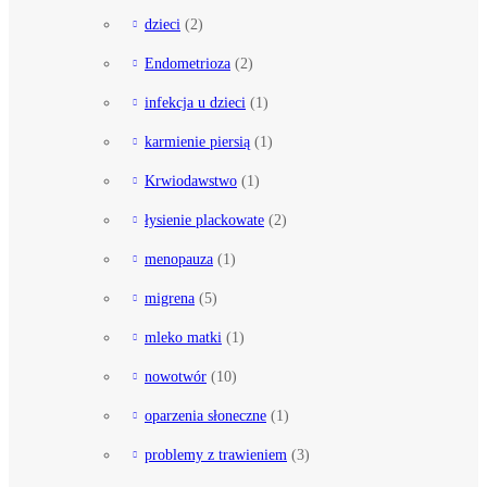
dzieci
(2)
Endometrioza
(2)
infekcja u dzieci
(1)
karmienie piersią
(1)
Krwiodawstwo
(1)
łysienie plackowate
(2)
menopauza
(1)
migrena
(5)
mleko matki
(1)
nowotwór
(10)
oparzenia słoneczne
(1)
problemy z trawieniem
(3)