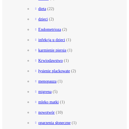
dieta
(22)
dzieci
(2)
Endometrioza
(2)
infekcja u dzieci
(1)
karmienie piersią
(1)
Krwiodawstwo
(1)
łysienie plackowate
(2)
menopauza
(1)
migrena
(5)
mleko matki
(1)
nowotwór
(10)
oparzenia słoneczne
(1)