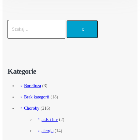
Kategorie
Borelioza
(3)
Brak kategorii
(18)
Choroby
(216)
aids i hiv
(2)
alergia
(14)