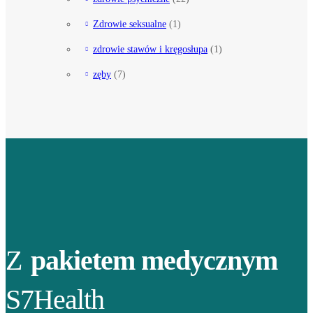
Zdrowie seksualne
(1)
zdrowie stawów i kręgosłupa
(1)
zęby
(7)
Z
pakietem medycznym
S7Health