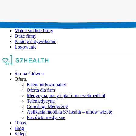
Umów wizytę:
+48 777 111 777
Infolinia czynna:
pon-pt: 8.00-20.00
Małe i średnie firmy
Duże firmy
Pakiety indywidualne
Logowanie
Strona Główna
Oferta
Klient indywidualny
Oferta dla firm
Medycyna pracy i platforma webmedical
Telemedycyna
Concierge Medyczny
Aplikacja mobilna S7Health – umów wizytę
Placówki medyczne
O nas
Blog
Sklep