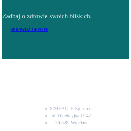
Zadbaj o zdrowie swoich bliskich.
SPRAWDŹ OFERTĘ
Adres
S7HEALTH Sp. z o.o.
ul. Dyrekcyjna 1/142
50-528, Wrocław