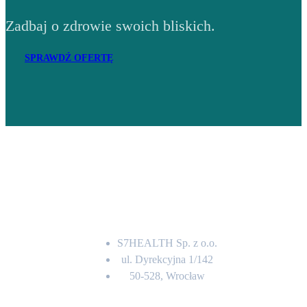
Zadbaj o zdrowie swoich bliskich.
SPRAWDŹ OFERTĘ
Adres
S7HEALTH Sp. z o.o.
ul. Dyrekcyjna 1/142
50-528, Wrocław