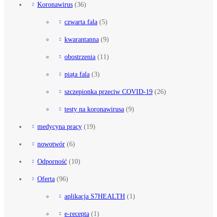
Koronawirus
(36)
czwarta fala
(5)
kwarantanna
(9)
obostrzenia
(11)
piąta fala
(3)
szczepionka przeciw COVID-19
(26)
testy na koronawirusa
(9)
medycyna pracy
(19)
nowotwór
(6)
Odporność
(10)
Oferta
(96)
aplikacja S7HEALTH
(1)
e-recepta
(1)