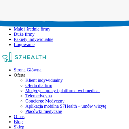
Umów wizytę:
+48 777 111 777
Infolinia czynna:
pon-pt: 8.00-20.00
Małe i średnie firmy
Duże firmy
Pakiety indywidualne
Logowanie
Strona Główna
Oferta
Klient indywidualny
Oferta dla firm
Medycyna pracy i platforma webmedical
Telemedycyna
Concierge Medyczny
Aplikacja mobilna S7Health – umów wizytę
Placówki medyczne
O nas
Blog
Sklep