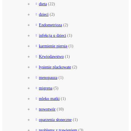
dieta
(22)
dzieci
(2)
Endometrioza
(2)
infekcja u dzieci
(1)
karmienie piersią
(1)
Krwiodawstwo
(1)
łysienie plackowate
(2)
menopauza
(1)
migrena
(5)
mleko matki
(1)
nowotwór
(10)
oparzenia słoneczne
(1)
problemy z trawieniem
(3)