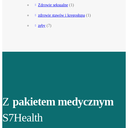
Zdrowie seksualne
(1)
zdrowie stawów i kręgosłupa
(1)
zęby
(7)
Z
pakietem medycznym
S7Health