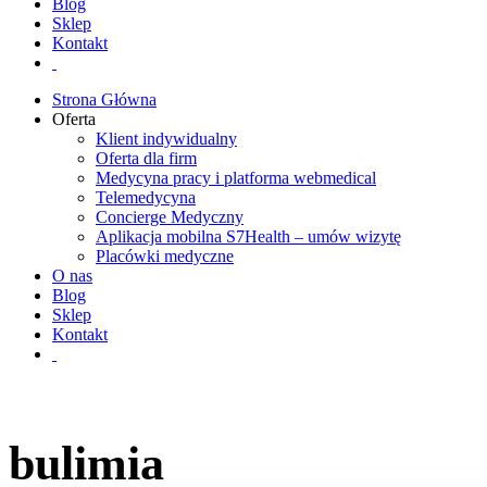
Blog
Sklep
Kontakt
Strona Główna
Oferta
Klient indywidualny
Oferta dla firm
Medycyna pracy i platforma webmedical
Telemedycyna
Concierge Medyczny
Aplikacja mobilna S7Health – umów wizytę
Placówki medyczne
O nas
Blog
Sklep
Kontakt
bulimia