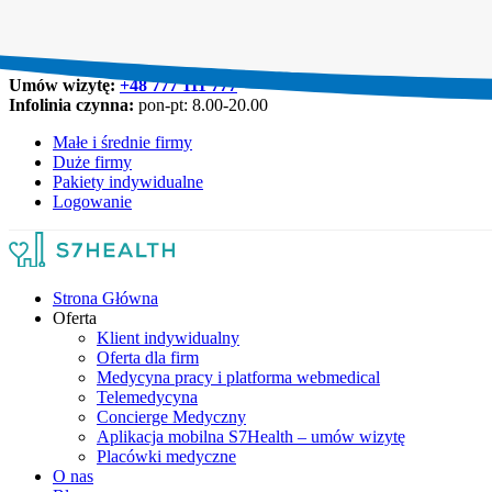
Umów wizytę:
+48 777 111 777
Infolinia czynna:
pon-pt: 8.00-20.00
Małe i średnie firmy
Duże firmy
Pakiety indywidualne
Logowanie
Strona Główna
Oferta
Klient indywidualny
Oferta dla firm
Medycyna pracy i platforma webmedical
Telemedycyna
Concierge Medyczny
Aplikacja mobilna S7Health – umów wizytę
Placówki medyczne
O nas