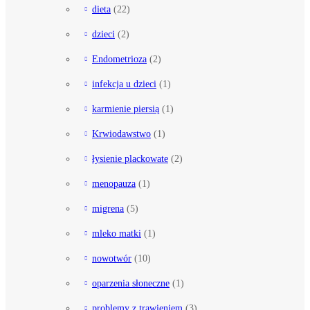
dieta
(22)
dzieci
(2)
Endometrioza
(2)
infekcja u dzieci
(1)
karmienie piersią
(1)
Krwiodawstwo
(1)
łysienie plackowate
(2)
menopauza
(1)
migrena
(5)
mleko matki
(1)
nowotwór
(10)
oparzenia słoneczne
(1)
problemy z trawieniem
(3)