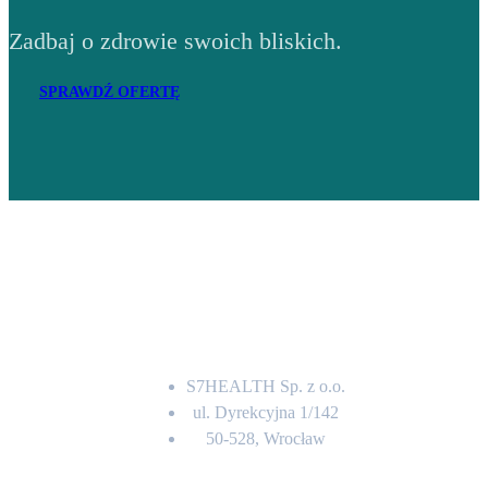
Zadbaj o zdrowie swoich bliskich.
SPRAWDŹ OFERTĘ
Adres
S7HEALTH Sp. z o.o.
ul. Dyrekcyjna 1/142
50-528, Wrocław