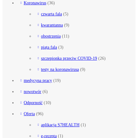
Koronawirus
(36)
czwarta fala
(5)
kwarantanna
(9)
obostrzenia
(11)
piąta fala
(3)
szczepionka przeciw COVID-19
(26)
testy na koronawirusa
(9)
medycyna pracy
(19)
nowotwór
(6)
Odporność
(10)
Oferta
(96)
aplikacja S7HEALTH
(1)
e-recepta
(1)