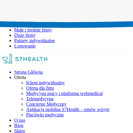
Umów wizytę:
+48 777 111 777
Infolinia czynna:
pon-pt: 8.00-20.00
Małe i średnie firmy
Duże firmy
Pakiety indywidualne
Logowanie
Strona Główna
Oferta
Klient indywidualny
Oferta dla firm
Medycyna pracy i platforma webmedical
Telemedycyna
Concierge Medyczny
Aplikacja mobilna S7Health – umów wizytę
Placówki medyczne
O nas
Blog
Sklep