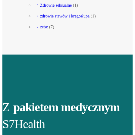
Zdrowie seksualne
(1)
zdrowie stawów i kręgosłupa
(1)
zęby
(7)
Z
pakietem medycznym
S7Health