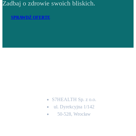
Zadbaj o zdrowie swoich bliskich.
SPRAWDŹ OFERTĘ
Adres
S7HEALTH Sp. z o.o.
ul. Dyrekcyjna 1/142
50-528, Wrocław