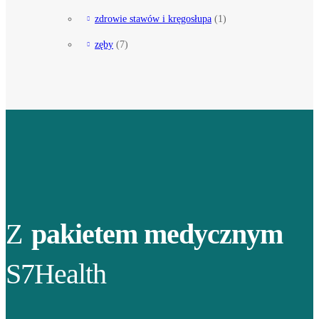
zdrowie stawów i kręgosłupa
(1)
zęby
(7)
Z
pakietem medycznym
S7Health