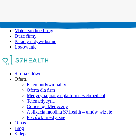
Umów wizytę:
+48 777 111 777
Infolinia czynna:
pon-pt: 8.00-20.00
Małe i średnie firmy
Duże firmy
Pakiety indywidualne
Logowanie
Strona Główna
Oferta
Klient indywidualny
Oferta dla firm
Medycyna pracy i platforma webmedical
Telemedycyna
Concierge Medyczny
Aplikacja mobilna S7Health – umów wizytę
Placówki medyczne
O nas
Blog
Sklep