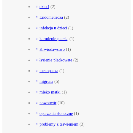
dzieci
(2)
Endometrioza
(2)
infekcja u dzieci
(1)
karmienie piersią
(1)
Krwiodawstwo
(1)
łysienie plackowate
(2)
menopauza
(1)
migrena
(5)
mleko matki
(1)
nowotwór
(10)
oparzenia słoneczne
(1)
problemy z trawieniem
(3)