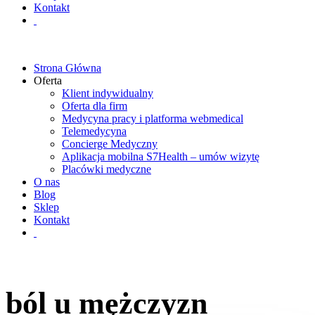
Kontakt
Strona Główna
Oferta
Klient indywidualny
Oferta dla firm
Medycyna pracy i platforma webmedical
Telemedycyna
Concierge Medyczny
Aplikacja mobilna S7Health – umów wizytę
Placówki medyczne
O nas
Blog
Sklep
Kontakt
ból u mężczyzn