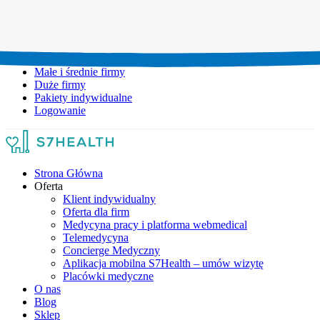
Umów wizytę:
+48 777 111 777
Infolinia czynna:
pon-pt: 8.00-20.00
Małe i średnie firmy
Duże firmy
Pakiety indywidualne
Logowanie
Strona Główna
Oferta
Klient indywidualny
Oferta dla firm
Medycyna pracy i platforma webmedical
Telemedycyna
Concierge Medyczny
Aplikacja mobilna S7Health – umów wizytę
Placówki medyczne
O nas
Blog
Sklep