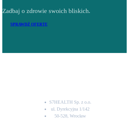
Zadbaj o zdrowie swoich bliskich.
SPRAWDŹ OFERTĘ
Adres
S7HEALTH Sp. z o.o.
ul. Dyrekcyjna 1/142
50-528, Wrocław