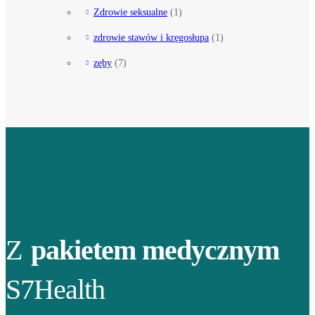
Zdrowie seksualne
(1)
zdrowie stawów i kręgosłupa
(1)
zęby
(7)
Z
pakietem medycznym
S7Health