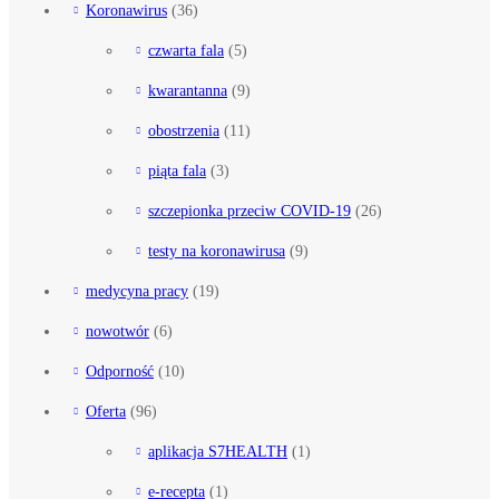
Koronawirus
(36)
czwarta fala
(5)
kwarantanna
(9)
obostrzenia
(11)
piąta fala
(3)
szczepionka przeciw COVID-19
(26)
testy na koronawirusa
(9)
medycyna pracy
(19)
nowotwór
(6)
Odporność
(10)
Oferta
(96)
aplikacja S7HEALTH
(1)
e-recepta
(1)