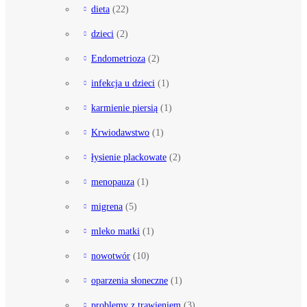
dieta
(22)
dzieci
(2)
Endometrioza
(2)
infekcja u dzieci
(1)
karmienie piersią
(1)
Krwiodawstwo
(1)
łysienie plackowate
(2)
menopauza
(1)
migrena
(5)
mleko matki
(1)
nowotwór
(10)
oparzenia słoneczne
(1)
problemy z trawieniem
(3)