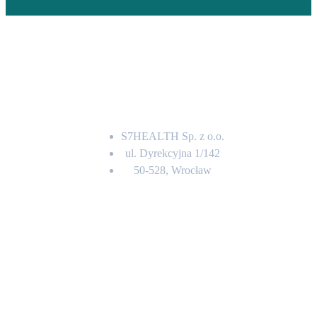
Adres
S7HEALTH Sp. z o.o.
ul. Dyrekcyjna 1/142
50-528, Wrocław
Kontakt