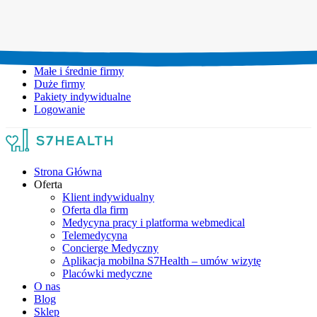
Umów wizytę:
+48 777 111 777
Infolinia czynna:
pon-pt: 8.00-20.00
Małe i średnie firmy
Duże firmy
Pakiety indywidualne
Logowanie
Strona Główna
Oferta
Klient indywidualny
Oferta dla firm
Medycyna pracy i platforma webmedical
Telemedycyna
Concierge Medyczny
Aplikacja mobilna S7Health – umów wizytę
Placówki medyczne
O nas
Blog
Sklep