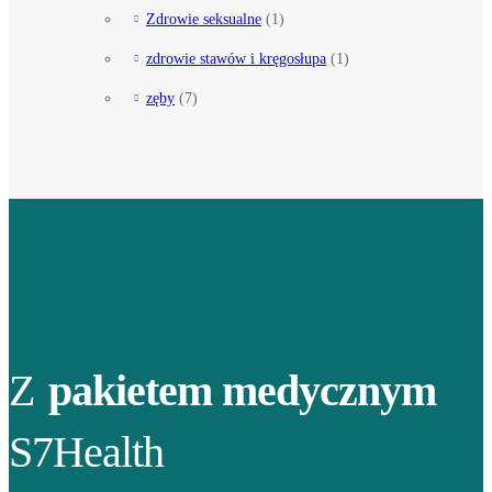
Zdrowie seksualne
(1)
zdrowie stawów i kręgosłupa
(1)
zęby
(7)
Z
pakietem medycznym
S7Health