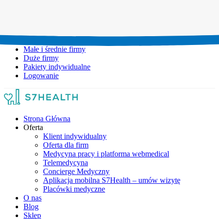
Umów wizytę:
+48 777 111 777
Infolinia czynna:
pon-pt: 8.00-20.00
Małe i średnie firmy
Duże firmy
Pakiety indywidualne
Logowanie
Strona Główna
Oferta
Klient indywidualny
Oferta dla firm
Medycyna pracy i platforma webmedical
Telemedycyna
Concierge Medyczny
Aplikacja mobilna S7Health – umów wizytę
Placówki medyczne
O nas
Blog
Sklep