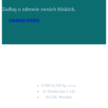
Zadbaj o zdrowie swoich bliskich.
SPRAWDŹ OFERTĘ
Adres
S7HEALTH Sp. z o.o.
ul. Dyrekcyjna 1/142
50-528, Wrocław