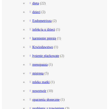
dieta
(22)
dzieci
(2)
Endometrioza
(2)
infekcja u dzieci
(1)
karmienie piersią
(1)
Krwiodawstwo
(1)
łysienie plackowate
(2)
menopauza
(1)
migrena
(5)
mleko matki
(1)
nowotwór
(10)
oparzenia słoneczne
(1)
problemy z trawieniem
(3)