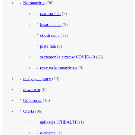
Koronawirus
(36)
czwarta fala
(5)
kwarantanna
(9)
obostrzenia
(11)
piąta fala
(3)
szczepionka przeciw COVID-19
(26)
testy na koronawirusa
(9)
medycyna pracy
(19)
nowotwór
(6)
Odporność
(10)
Oferta
(96)
aplikacja S7HEALTH
(1)
e-recepta
(1)