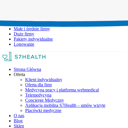
Umów wizytę:
+48 777 111 777
Infolinia czynna:
pon-pt: 8.00-20.00
Małe i średnie firmy
Duże firmy
Pakiety indywidualne
Logowanie
Strona Główna
Oferta
Klient indywidualny
Oferta dla firm
Medycyna pracy i platforma webmedical
Telemedycyna
Concierge Medyczny
Aplikacja mobilna S7Health – umów wizytę
Placówki medyczne
O nas
Blog
Sklep