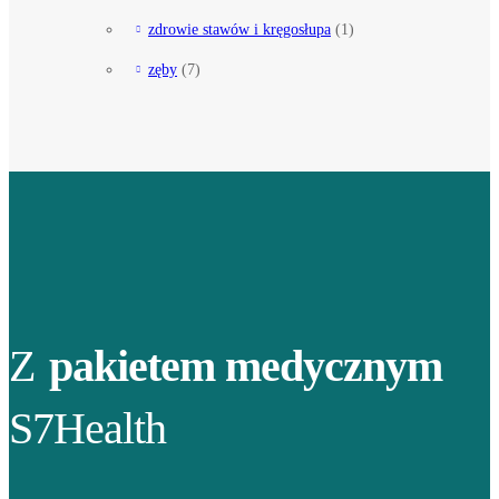
zdrowie stawów i kręgosłupa
(1)
zęby
(7)
Z
pakietem medycznym
S7Health