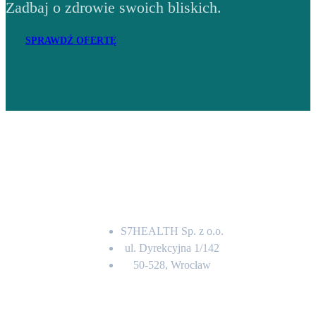
Zadbaj o zdrowie swoich bliskich.
SPRAWDŹ OFERTĘ
Adres
S7HEALTH Sp. z o.o.
ul. Dyrekcyjna 1/142
50-528, Wrocław