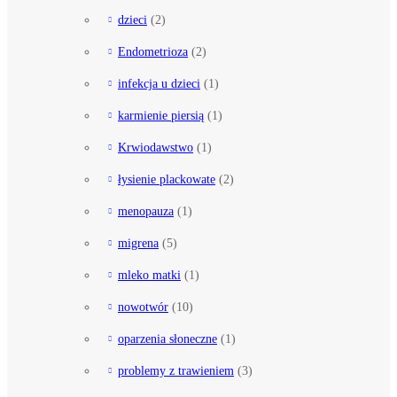
dzieci
(2)
Endometrioza
(2)
infekcja u dzieci
(1)
karmienie piersią
(1)
Krwiodawstwo
(1)
łysienie plackowate
(2)
menopauza
(1)
migrena
(5)
mleko matki
(1)
nowotwór
(10)
oparzenia słoneczne
(1)
problemy z trawieniem
(3)