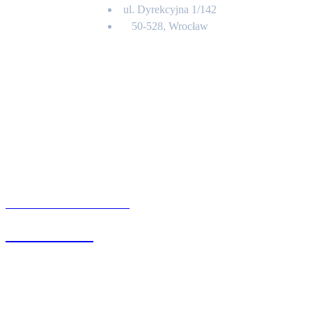
ul. Dyrekcyjna 1/142
50-528, Wrocław
Kontakt
BIURO OBSŁUGI KLIENTA
71 342 88 41