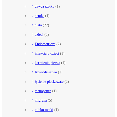
dawca szpiku
(1)
detoks
(1)
dieta
(22)
dzieci
(2)
Endometrioza
(2)
infekcja u dzieci
(1)
karmienie piersią
(1)
Krwiodawstwo
(1)
łysienie plackowate
(2)
menopauza
(1)
migrena
(5)
mleko matki
(1)