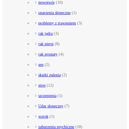
nowotwór
(10)
oparzenia słoneczne
(1)
problemy z trawieniem
(3)
rak jądra
(3)
rak piersi
(8)
rak prostaty
(4)
sen
(2)
skutki palenia
(2)
stres
(12)
szczepienia
(1)
Udar słoneczny
(7)
wzrok
(1)
zaburzenia psychiczne
(18)