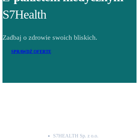
S7Health
Zadbaj o zdrowie swoich bliskich.
SPRAWDŹ OFERTĘ
Adres
S7HEALTH Sp. z o.o.