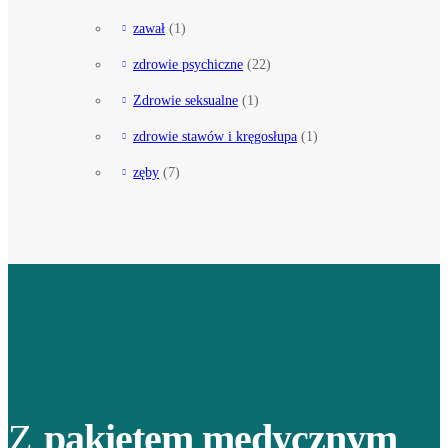
zawał
(1)
zdrowie psychiczne
(22)
Zdrowie seksualne
(1)
zdrowie stawów i kręgosłupa
(1)
zęby
(7)
Z
pakietem medycznym