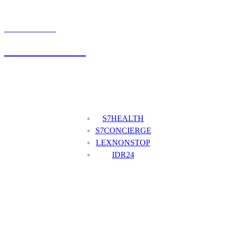
UMÓW WIZYTĘ
+48 777 111 777
Nasze usługi
S7HEALTH
S7CONCIERGE
LEXNONSTOP
IDR24
Menu