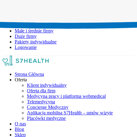
Umów wizytę:
+48 777 111 777
Infolinia czynna:
pon-pt: 8.00-20.00
Małe i średnie firmy
Duże firmy
Pakiety indywidualne
Logowanie
Strona Główna
Oferta
Klient indywidualny
Oferta dla firm
Medycyna pracy i platforma webmedical
Telemedycyna
Concierge Medyczny
Aplikacja mobilna S7Health – umów wizytę
Placówki medyczne
O nas
Blog
Sklep