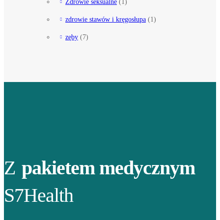
Zdrowie seksualne
(1)
zdrowie stawów i kręgosłupa
(1)
zęby
(7)
Z
pakietem medycznym
S7Health