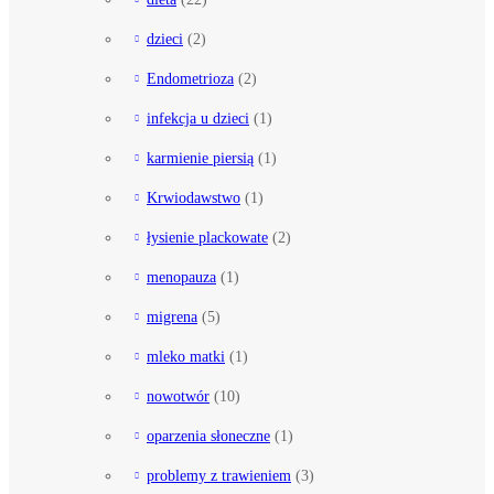
dzieci
(2)
Endometrioza
(2)
infekcja u dzieci
(1)
karmienie piersią
(1)
Krwiodawstwo
(1)
łysienie plackowate
(2)
menopauza
(1)
migrena
(5)
mleko matki
(1)
nowotwór
(10)
oparzenia słoneczne
(1)
problemy z trawieniem
(3)