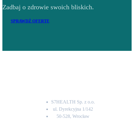
Zadbaj o zdrowie swoich bliskich.
SPRAWDŹ OFERTĘ
Adres
S7HEALTH Sp. z o.o.
ul. Dyrekcyjna 1/142
50-528, Wrocław