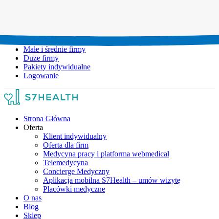
Umów wizytę:
+48 777 111 777
Infolinia czynna:
pon-pt: 8.00-20.00
Małe i średnie firmy
Duże firmy
Pakiety indywidualne
Logowanie
Strona Główna
Oferta
Klient indywidualny
Oferta dla firm
Medycyna pracy i platforma webmedical
Telemedycyna
Concierge Medyczny
Aplikacja mobilna S7Health – umów wizytę
Placówki medyczne
O nas
Blog
Sklep