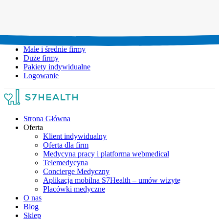
Umów wizytę:
+48 777 111 777
Infolinia czynna:
pon-pt: 8.00-20.00
Małe i średnie firmy
Duże firmy
Pakiety indywidualne
Logowanie
Strona Główna
Oferta
Klient indywidualny
Oferta dla firm
Medycyna pracy i platforma webmedical
Telemedycyna
Concierge Medyczny
Aplikacja mobilna S7Health – umów wizytę
Placówki medyczne
O nas
Blog
Sklep