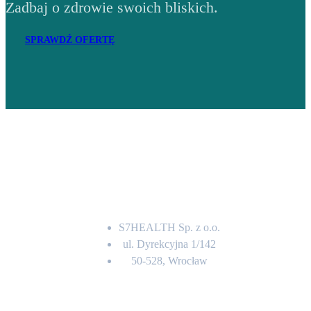
Zadbaj o zdrowie swoich bliskich.
SPRAWDŹ OFERTĘ
Adres
S7HEALTH Sp. z o.o.
ul. Dyrekcyjna 1/142
50-528, Wrocław