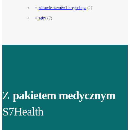
zdrowie stawów i kręgosłupa
(1)
zęby
(7)
Z
pakietem medycznym
S7Health