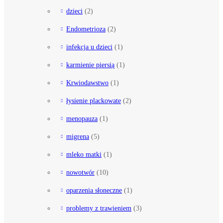
dzieci
(2)
Endometrioza
(2)
infekcja u dzieci
(1)
karmienie piersią
(1)
Krwiodawstwo
(1)
łysienie plackowate
(2)
menopauza
(1)
migrena
(5)
mleko matki
(1)
nowotwór
(10)
oparzenia słoneczne
(1)
problemy z trawieniem
(3)