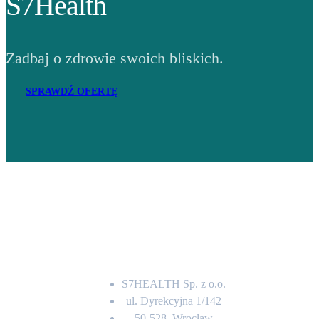
S7Health
Zadbaj o zdrowie swoich bliskich.
SPRAWDŹ OFERTĘ
Adres
S7HEALTH Sp. z o.o.
ul. Dyrekcyjna 1/142
50-528, Wrocław