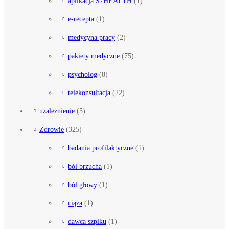
aplikacja S7HEALTH
(1)
e-recepta
(1)
medycyna pracy
(2)
pakiety medyczne
(75)
psycholog
(8)
telekonsultacja
(22)
uzależnienie
(5)
Zdrowie
(325)
badania profilaktyczne
(1)
ból brzucha
(1)
ból głowy
(1)
ciąża
(1)
dawca szpiku
(1)