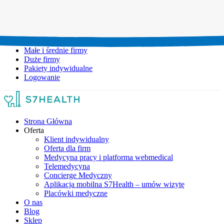
Umów wizytę:
+48 777 111 777
Infolinia czynna:
pon-pt: 8.00-20.00
Małe i średnie firmy
Duże firmy
Pakiety indywidualne
Logowanie
Strona Główna
Oferta
Klient indywidualny
Oferta dla firm
Medycyna pracy i platforma webmedical
Telemedycyna
Concierge Medyczny
Aplikacja mobilna S7Health – umów wizytę
Placówki medyczne
O nas
Blog
Sklep