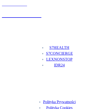
UMÓW WIZYTĘ
+48 777 111 777
Nasze usługi
S7HEALTH
S7CONCIERGE
LEXNONSTOP
IDR24
Menu
Polityka Prywatności
Polityka Cookies