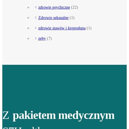
zdrowie psychiczne
(22)
Zdrowie seksualne
(1)
zdrowie stawów i kręgosłupa
(1)
zęby
(7)
Z
pakietem medycznym