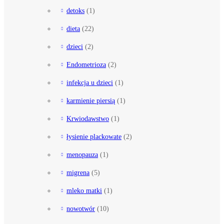
detoks
(1)
dieta
(22)
dzieci
(2)
Endometrioza
(2)
infekcja u dzieci
(1)
karmienie piersią
(1)
Krwiodawstwo
(1)
łysienie plackowate
(2)
menopauza
(1)
migrena
(5)
mleko matki
(1)
nowotwór
(10)