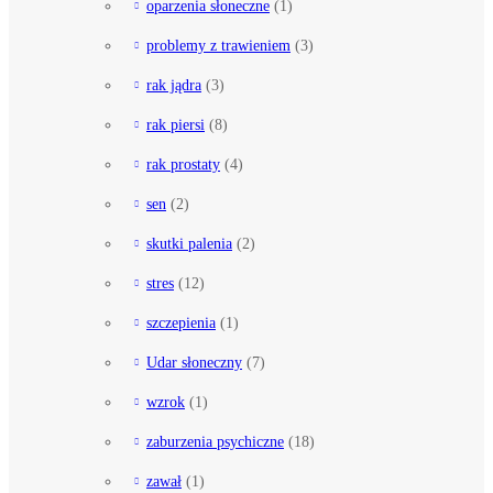
oparzenia słoneczne
(1)
problemy z trawieniem
(3)
rak jądra
(3)
rak piersi
(8)
rak prostaty
(4)
sen
(2)
skutki palenia
(2)
stres
(12)
szczepienia
(1)
Udar słoneczny
(7)
wzrok
(1)
zaburzenia psychiczne
(18)
zawał
(1)