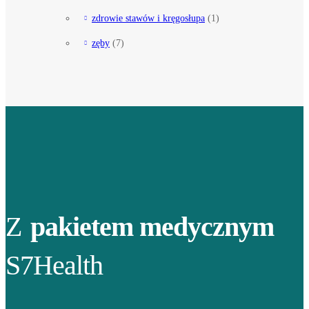
zdrowie stawów i kręgosłupa
(1)
zęby
(7)
Z
pakietem medycznym
S7Health