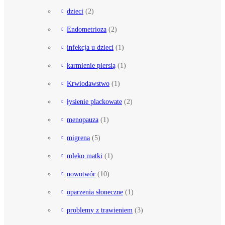
dzieci
(2)
Endometrioza
(2)
infekcja u dzieci
(1)
karmienie piersią
(1)
Krwiodawstwo
(1)
łysienie plackowate
(2)
menopauza
(1)
migrena
(5)
mleko matki
(1)
nowotwór
(10)
oparzenia słoneczne
(1)
problemy z trawieniem
(3)