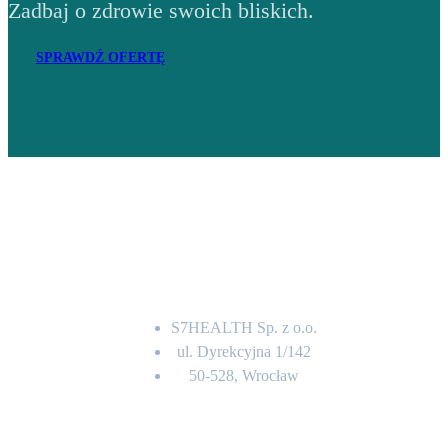
Zadbaj o zdrowie swoich bliskich.
SPRAWDŹ OFERTĘ
Adres
S7HEALTH Sp. z o.o.
ul. Dyrekcyjna 1/142
50-528, Wrocław