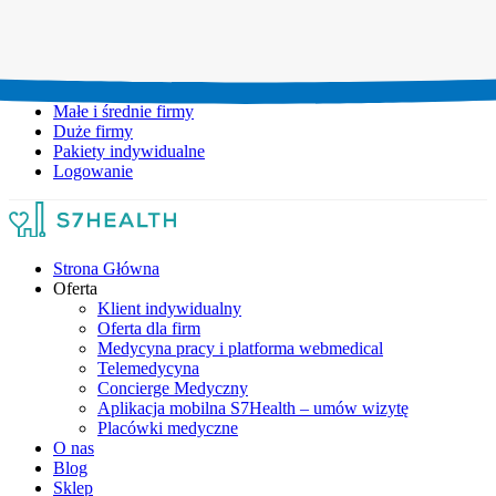
Umów wizytę:
+48 777 111 777
Infolinia czynna:
pon-pt: 8.00-20.00
Małe i średnie firmy
Duże firmy
Pakiety indywidualne
Logowanie
Strona Główna
Oferta
Klient indywidualny
Oferta dla firm
Medycyna pracy i platforma webmedical
Telemedycyna
Concierge Medyczny
Aplikacja mobilna S7Health – umów wizytę
Placówki medyczne
O nas
Blog
Sklep