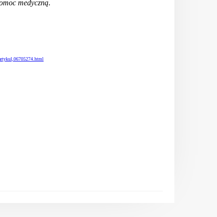
ą pomoc medyczną
.
artykul,06705274.html