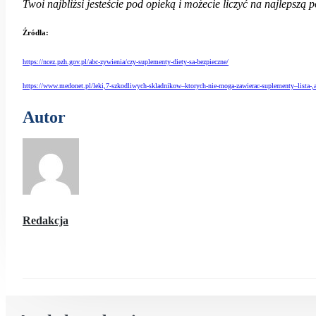
Twoi najbliżsi jesteście pod opieką i możecie liczyć na najlepsz
Źródła:
https://ncez.pzh.gov.pl/abc-zywienia/czy-suplementy-diety-sa-bezpieczne/
https://www.medonet.pl/leki,7-szkodliwych-skladnikow–ktorych-nie-moga-zawierac-suplementy–lista-,
Autor
Redakcja