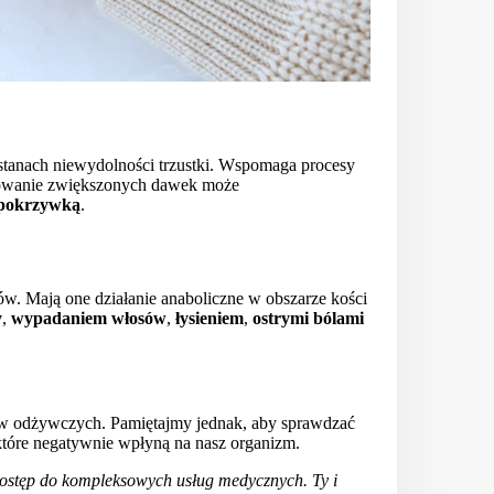
tanach niewydolności trzustki. Wspomaga procesy
yjmowanie zwiększonych dawek może
pokrzywką
.
ów. Mają one działanie anaboliczne w obszarze kości
y
,
wypadaniem włosów
,
łysieniem
,
ostrymi bólami
ów odżywczych. Pamiętajmy jednak, aby sprawdzać
 które negatywnie wpłyną na nasz organizm.
dostęp do kompleksowych usług medycznych. Ty i