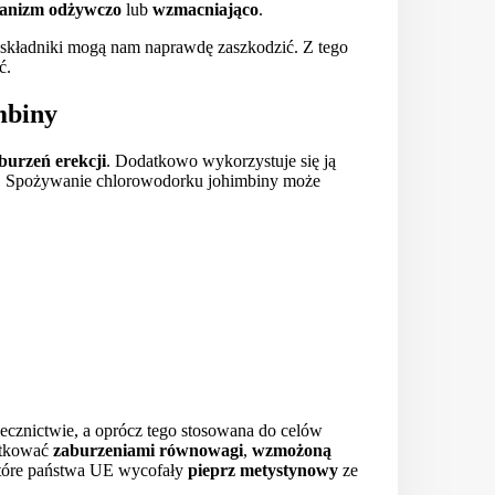
ganizm odżywczo
lub
wzmacniająco
.
 składniki mogą nam naprawdę zaszkodzić. Z tego
ać.
mbiny
burzeń erekcji
. Dodatkowo wykorzystuje się ją
. Spożywanie chlorowodorku johimbiny może
lecznictwie, a oprócz tego stosowana do celów
kutkować
zaburzeniami równowagi
,
wzmożoną
które państwa UE wycofały
pieprz metystynowy
ze