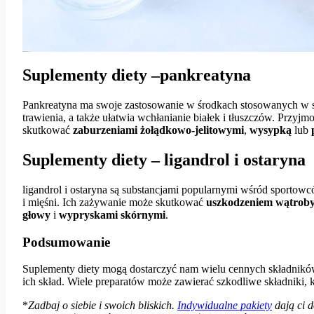
Suplementy diety –pankreatyna
Pankreatyna ma swoje zastosowanie w środkach stosowanych w s
trawienia, a także ułatwia wchłanianie białek i tłuszczów. Prz
skutkować
zaburzeniami żołądkowo-jelitowymi
,
wysypką
lub
Suplementy diety – ligandrol i ostaryna
ligandrol i ostaryna są substancjami popularnymi wśród sportowc
i mięśni. Ich zażywanie może skutkować
uszkodzeniem wątrob
głowy
i
wypryskami skórnymi
.
Podsumowanie
Suplementy diety mogą dostarczyć nam wielu cennych składnik
ich skład. Wiele preparatów może zawierać szkodliwe składniki,
*
Zadbaj o siebie i swoich bliskich.
Indywidualne pakiety
dają ci 