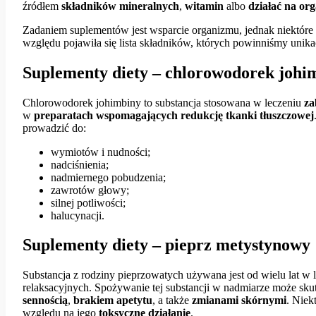
źródłem
składników mineralnych
,
witamin
albo
działać na or
Zadaniem suplementów jest wsparcie organizmu, jednak niektóre
względu pojawiła się lista składników, których powinniśmy unik
Suplementy diety – chlorowodorek johi
Chlorowodorek johimbiny to substancja stosowana w leczeniu
za
w
preparatach wspomagających redukcję tkanki tłuszczowej
prowadzić do:
wymiotów i nudności;
nadciśnienia;
nadmiernego pobudzenia;
zawrotów głowy;
silnej potliwości;
halucynacji.
Suplementy diety – pieprz metystynowy
Substancja z rodziny pieprzowatych używana jest od wielu lat w 
relaksacyjnych. Spożywanie tej substancji w nadmiarze może s
sennością
,
brakiem apetytu
, a także
zmianami skórnymi
. Nie
względu na jego
toksyczne działanie
.