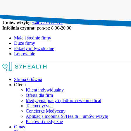
Umów wizytę:
+48 777 111 777
Infolinia czynna:
pon-pt: 8.00-20.00
Małe i średnie firmy
Duże firmy
Pakiety indywidualne
Logowanie
Strona Główna
Oferta
Klient indywidualny
Oferta dla firm
Medycyna pracy i platforma webmedical
Telemedycyna
Concierge Medyczny
Aplikacja mobilna S7Health – umów wizytę
Placówki medyczne
O nas