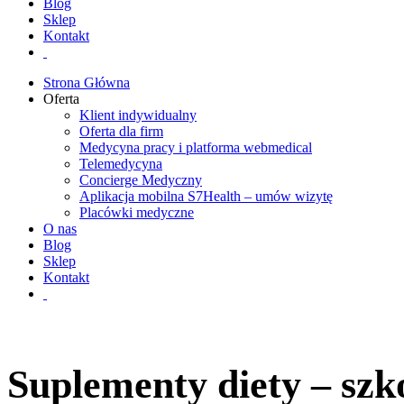
Blog
Sklep
Kontakt
Strona Główna
Oferta
Klient indywidualny
Oferta dla firm
Medycyna pracy i platforma webmedical
Telemedycyna
Concierge Medyczny
Aplikacja mobilna S7Health – umów wizytę
Placówki medyczne
O nas
Blog
Sklep
Kontakt
Suplementy diety – szk