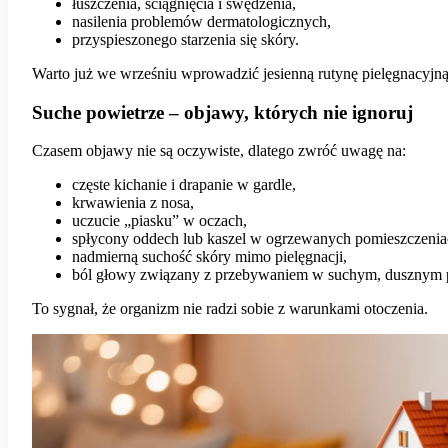
łuszczenia, ściągnięcia i swędzenia,
nasilenia problemów dermatologicznych,
przyspieszonego starzenia się skóry.
Warto już we wrześniu wprowadzić jesienną rutynę pielęgnacyjn
Suche powietrze – objawy, których nie ignoruj
Czasem objawy nie są oczywiste, dlatego zwróć uwagę na:
częste kichanie i drapanie w gardle,
krwawienia z nosa,
uczucie „piasku” w oczach,
spłycony oddech lub kaszel w ogrzewanych pomieszczenia
nadmierną suchość skóry mimo pielęgnacji,
ból głowy związany z przebywaniem w suchym, dusznym 
To sygnał, że organizm nie radzi sobie z warunkami otoczenia.