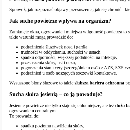
Sprawdź, jak rozpoznać objawy przesuszenia, jak się chronić i kie
Jak suche powietrze wpływa na organizm?
Zamknięte okna, ogrzewanie i mniejsza wilgotność powietrza to 
takie warunki mogą prowadzić do:
podrażnienia śluzówek nosa i gardła,
trudności w oddychaniu, suchości w ustach,
spadku odporności, większej podatności na infekcje,
przesuszenia skóry, ust i oczu,
pogorszenia stanu cery (szczególnie u osób z AZS, ŁZS czy
podrażnień u osób noszących soczewki kontaktowe.
Wysuszone błony śluzowe to także
słabsza bariera ochronna
prz
Sucha skóra jesienią – co ją powoduje?
Jesienne powietrze nie tylko staje się chłodniejsze, ale też
dużo ba
ogrzewaniem centralnym.
To prowadzi do:
spadku poziomu nawilżenia skóry,