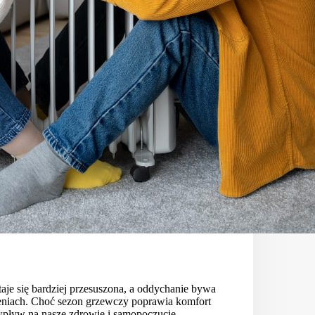
taje się bardziej przesuszona, a oddychanie bywa
eniach. Choć sezon grzewczy poprawia komfort
pływ na nasze zdrowie i samopoczucie.