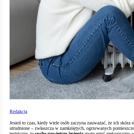
Redakcja
Jesień to czas, kiedy wiele osób zaczyna zauważać, że ich skóra s
utrudnione – zwłaszcza w zamkniętych, ogrzewanych pomieszcz
termiczny, to
suche powietrze jesienią
może mieć niekorzystny w