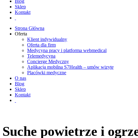
Blog
Sklep
Kontakt
Strona Główna
Oferta
Klient indywidualny
Oferta dla firm
Medycyna pracy i platforma webmedical
Telemedycyna
Concierge Medyczny
Aplikacja mobilna S7Health – umów wizytę
Placówki medyczne
O nas
Blog
Sklep
Kontakt
Suche powietrze i ogrze