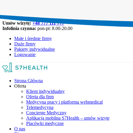
Umów wizytę:
+48 777 111 777
Infolinia czynna:
pon-pt: 8.00-20.00
Małe i średnie firmy
Duże firmy
Pakiety indywidualne
Logowanie
Strona Główna
Oferta
Klient indywidualny
Oferta dla firm
Medycyna pracy i platforma webmedical
Telemedycyna
Concierge Medyczny
Aplikacja mobilna S7Health – umów wizytę
Placówki medyczne
O nas