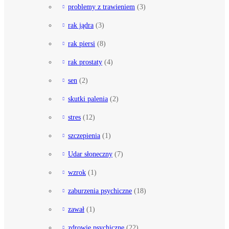
problemy z trawieniem
(3)
rak jądra
(3)
rak piersi
(8)
rak prostaty
(4)
sen
(2)
skutki palenia
(2)
stres
(12)
szczepienia
(1)
Udar słoneczny
(7)
wzrok
(1)
zaburzenia psychiczne
(18)
zawał
(1)
zdrowie psychiczne
(22)