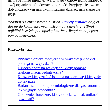
na grypę i inne infekcje. Warto wtedy odpowiednio zadbać o
swój organizm i zbudować odporność. Przyjrzyj się swoim
dotychczasowym nawykom i zacznij działać, nim złapie cię
grypa.
*Zadbaj o siebie i swoich bliskich.
P
akiety firmowe
dają ci
dostęp do kompleksowych usług medycznych. Ty i Twoi
najbliżsi jesteście pod opieką i możecie liczyć na najlepszą
pomoc medyczną.
Przeczytaj też:
Prywatna opieka medyczna w wakacje: jak pakiet
pomaga na wyjeździe?
Dziecko chore na wakacjach: kiedy pomoże
telekonsultacja pediatryczna?
Kleszcz: kiedy zrobić badania na boreliozę i kiedy iść
do lekarza?
Badania sanitarno-epidemiologiczne dla gastronomii:
jak wygląda procedura?
Oparzenie słoneczne: kiedy do lekarza i jak uniknąć
powikłań?