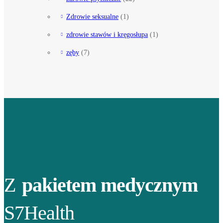
Zdrowie seksualne
(1)
zdrowie stawów i kręgosłupa
(1)
zęby
(7)
Z
pakietem medycznym
S7Health