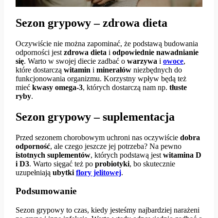
Sezon grypowy – zdrowa dieta
Oczywiście nie można zapominać, że podstawą budowania
odporności jest
zdrowa dieta
i
odpowiednie nawadnianie
się
. Warto w swojej diecie zadbać o
warzywa
i
owoce
,
które dostarczą
witamin
i
minerałów
niezbędnych do
funkcjonowania organizmu. Korzystny wpływ będą też
mieć
kwasy omega-3
, których dostarczą nam np.
tłuste
ryby
.
Sezon grypowy – suplementacja
Przed sezonem chorobowym uchroni nas oczywiście
dobra
odporność
, ale czego jeszcze jej potrzeba? Na pewno
istotnych suplementów
, których podstawą jest
witamina D
i D3
. Warto sięgać też po
probiotyki
, bo skutecznie
uzupełniają
ubytki
flory jelitowej
.
Podsumowanie
Sezon grypowy to czas, kiedy jesteśmy najbardziej narażeni