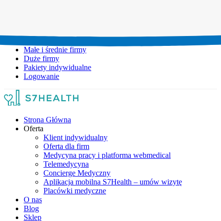
Umów wizytę:
+48 777 111 777
Infolinia czynna:
pon-pt: 8.00-20.00
Małe i średnie firmy
Duże firmy
Pakiety indywidualne
Logowanie
Strona Główna
Oferta
Klient indywidualny
Oferta dla firm
Medycyna pracy i platforma webmedical
Telemedycyna
Concierge Medyczny
Aplikacja mobilna S7Health – umów wizytę
Placówki medyczne
O nas
Blog
Sklep