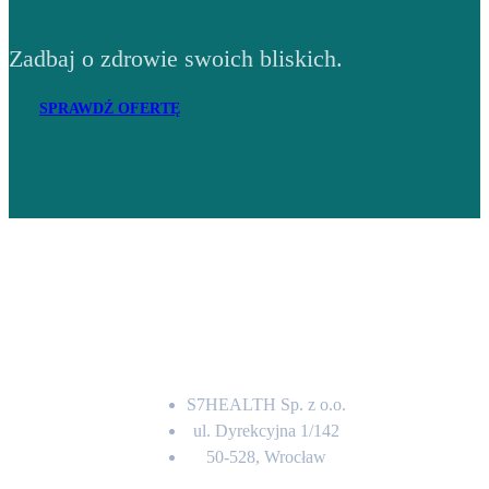
Zadbaj o zdrowie swoich bliskich.
SPRAWDŹ OFERTĘ
Adres
S7HEALTH Sp. z o.o.
ul. Dyrekcyjna 1/142
50-528, Wrocław