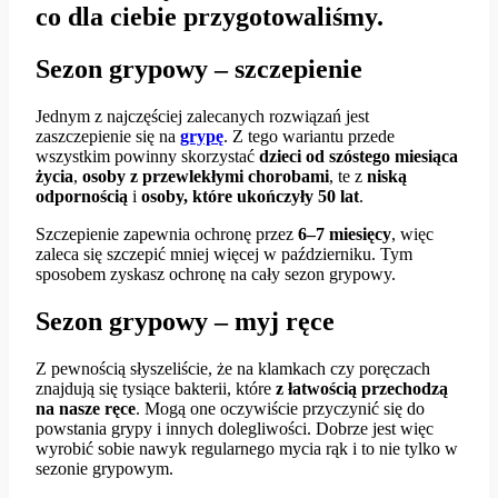
co dla ciebie przygotowaliśmy.
Sezon grypowy – szczepienie
Jednym z najczęściej zalecanych rozwiązań jest
zaszczepienie się na
grypę
. Z tego wariantu przede
wszystkim powinny skorzystać
dzieci od szóstego miesiąca
życia
,
osoby z przewlekłymi chorobami
, te z
niską
odpornością
i
osoby, które ukończyły 50 lat
.
Szczepienie zapewnia ochronę przez
6–7 miesięcy
, więc
zaleca się szczepić mniej więcej w październiku. Tym
sposobem zyskasz ochronę na cały sezon grypowy.
Sezon grypowy – myj ręce
Z pewnością słyszeliście, że na klamkach czy poręczach
znajdują się tysiące bakterii, które
z
łatwością przechodzą
na nasze ręce
. Mogą one oczywiście przyczynić się do
powstania grypy i innych dolegliwości. Dobrze jest więc
wyrobić sobie nawyk regularnego mycia rąk i to nie tylko w
sezonie grypowym.