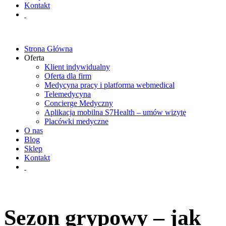
Kontakt
Strona Główna
Oferta
Klient indywidualny
Oferta dla firm
Medycyna pracy i platforma webmedical
Telemedycyna
Concierge Medyczny
Aplikacja mobilna S7Health – umów wizytę
Placówki medyczne
O nas
Blog
Sklep
Kontakt
Sezon grypowy – jak