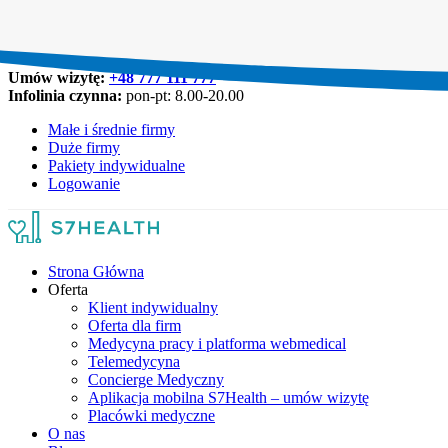
Umów wizytę:
+48 777 111 777
Infolinia czynna:
pon-pt: 8.00-20.00
Małe i średnie firmy
Duże firmy
Pakiety indywidualne
Logowanie
Strona Główna
Oferta
Klient indywidualny
Oferta dla firm
Medycyna pracy i platforma webmedical
Telemedycyna
Concierge Medyczny
Aplikacja mobilna S7Health – umów wizytę
Placówki medyczne
O nas