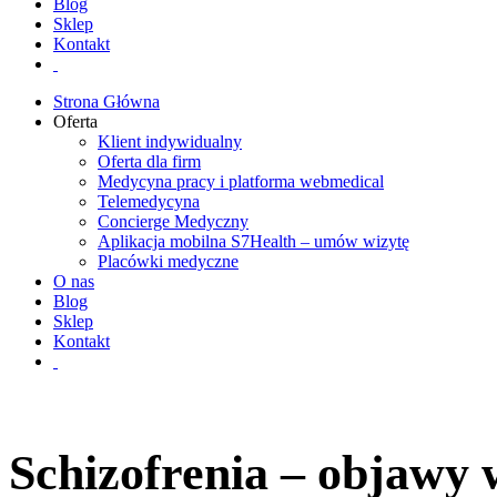
Blog
Sklep
Kontakt
Strona Główna
Oferta
Klient indywidualny
Oferta dla firm
Medycyna pracy i platforma webmedical
Telemedycyna
Concierge Medyczny
Aplikacja mobilna S7Health – umów wizytę
Placówki medyczne
O nas
Blog
Sklep
Kontakt
Schizofrenia – objawy