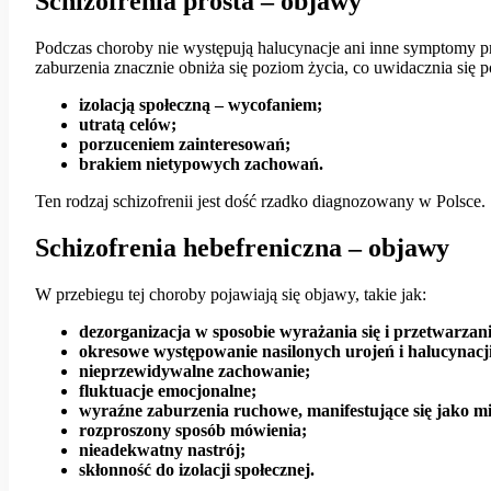
Schizofrenia prosta – objawy
Podczas choroby nie występują halucynacje ani inne symptomy p
zaburzenia znacznie obniża się poziom życia, co uwidacznia się p
izolacją społeczną – wycofaniem;
utratą celów;
porzuceniem zainteresowań;
brakiem nietypowych zachowań.
Ten rodzaj schizofrenii jest dość rzadko diagnozowany w Polsce.
Schizofrenia hebefreniczna – objawy
W przebiegu tej choroby pojawiają się objawy, takie jak:
dezorganizacja w sposobie wyrażania się i przetwarzani
okresowe występowanie nasilonych urojeń i halucynacji
nieprzewidywalne zachowanie;
fluktuacje emocjonalne;
wyraźne zaburzenia ruchowe, manifestujące się jako m
rozproszony sposób mówienia;
nieadekwatny nastrój;
skłonność do izolacji społecznej.