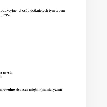
rodukcyjne. U osób dotkniętych tym typem
oprzez:
a myśli;
;
imowolne skurcze mięśni (manieryzm);