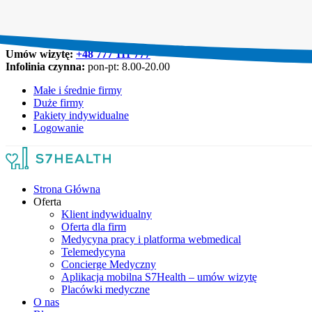
Umów wizytę:
+48 777 111 777
Infolinia czynna:
pon-pt: 8.00-20.00
Małe i średnie firmy
Duże firmy
Pakiety indywidualne
Logowanie
Strona Główna
Oferta
Klient indywidualny
Oferta dla firm
Medycyna pracy i platforma webmedical
Telemedycyna
Concierge Medyczny
Aplikacja mobilna S7Health – umów wizytę
Placówki medyczne
O nas