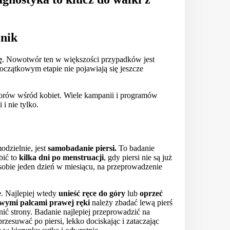
znik
ę
. Nowotwór ten w większości przypadków jest
czątkowym etapie nie pojawiają się jeszcze
orów wśród kobiet. Wiele kampanii i programów
i nie tylko.
dzielnie, jest
samobadanie piersi.
To badanie
obić to
kilka dni po menstruacji
, gdy piersi nie są już
sobie jeden dzień w miesiącu, na przeprowadzenie
e
. Najlepiej wtedy
unieść ręce do góry
lub
oprzeć
wymi palcami prawej ręki
należy zbadać lewą pierś
nić strony. Badanie najlepiej przeprowadzić na
rzesuwać po piersi, lekko dociskając i zataczając