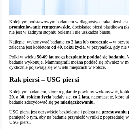
Kolejnym podstawowym badaniem w diagnostyce raka piersi jes
promieniowanie rentgenowskie
, dociskając piersi plastikową 
nie jest w żadnym stopniu bolesna i nie uszkadza biustu.
Najlepiej wykonywać badanie
co 2 lata
lub
corocznie
– w przypa
zalecana jest kobietom
od 40. roku życia
, w przypadku, gdy nie 
Polki w wieku
50-69 lat
mogą
bezpłatnie poddać się badaniu
. 
badania wykonuje. Mammografii można poddać się również w m
cyklicznie pojawiają się w wielu miejscach w Polsce.
Rak piersi – USG piersi
Kolejnym badaniem, które regularnie powinny wykonywać, kobie
20. a 30. rokiem życia
badały się,
co 2 lata
, natomiast te, które
badanie zdecydować się
po miesiączkowaniu.
USG piersi jest oczywiście bezbolesne i polega na
przesuwaniu p
pamiętać o tym, aby na badanie przynieść wyniki z poprzedniej wiz
USG piersi.