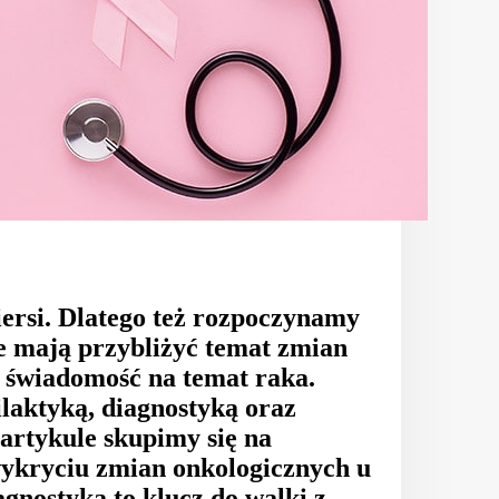
iersi. Dlatego też rozpoczynamy
re mają przybliżyć temat zmian
 świadomość na temat raka.
laktyką, diagnostyką oraz
rtykule skupimy się na
ykryciu zmian onkologicznych u
agnostyka to klucz do walki z