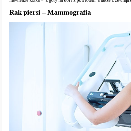
niewielkie kółka – z góry na dół i z powrotem, a także z zewnątr
Rak piersi – Mammografia