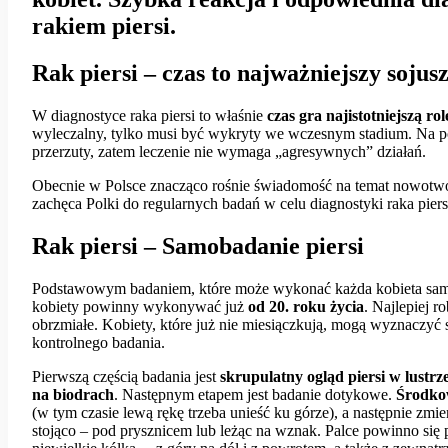
rakiem piersi.
Rak piersi – czas to najważniejszy sojus
W diagnostyce raka piersi to właśnie
czas gra najistotniejszą rol
wyleczalny, tylko musi być wykryty we wczesnym stadium. Na po
przerzuty, zatem leczenie nie wymaga „agresywnych” działań.
Obecnie w Polsce znacząco rośnie świadomość na temat nowotw
zachęca Polki do regularnych badań w celu diagnostyki raka piersi 
Rak piersi – Samobadanie piersi
Podstawowym badaniem, które może wykonać każda kobieta samo
kobiety powinny wykonywać już
od 20. roku życia
. Najlepiej r
obrzmiałe. Kobiety, które już nie miesiączkują, mogą wyznaczyć 
kontrolnego badania.
Pierwszą częścią badania jest
skrupulatny ogląd piersi w lustrz
na biodrach
. Następnym etapem jest badanie dotykowe.
Środko
(w tym czasie lewą rękę trzeba unieść ku górze), a następnie zmie
stojąco – pod prysznicem lub leżąc na wznak. Palce powinno się p