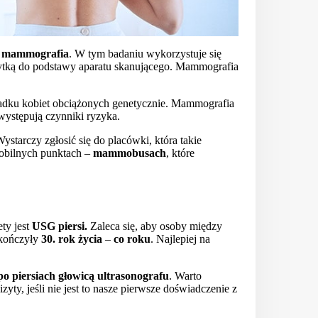
t
mammografia
. W tym badaniu wykorzystuje się
płytką do podstawy aparatu skanującego. Mammografia
dku kobiet obciążonych genetycznie. Mammografia
występują czynniki ryzyka.
Wystarczy zgłosić się do placówki, która takie
obilnych punktach –
mammobusach
, które
ty jest
USG piersi.
Zaleca się, aby osoby między
 ukończyły
30. rok życia
–
co roku
. Najlepiej na
o piersiach głowicą ultrasonografu
. Warto
yty, jeśli nie jest to nasze pierwsze doświadczenie z