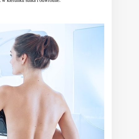
z w kierunku sutka i odwrotnie.