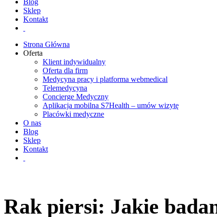
Blog
Sklep
Kontakt
Strona Główna
Oferta
Klient indywidualny
Oferta dla firm
Medycyna pracy i platforma webmedical
Telemedycyna
Concierge Medyczny
Aplikacja mobilna S7Health – umów wizytę
Placówki medyczne
O nas
Blog
Sklep
Kontakt
Rak piersi: Jakie bada