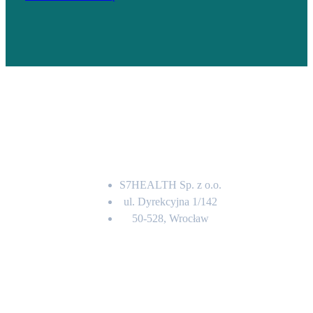
Adres
S7HEALTH Sp. z o.o.
ul. Dyrekcyjna 1/142
50-528, Wrocław
Kontakt