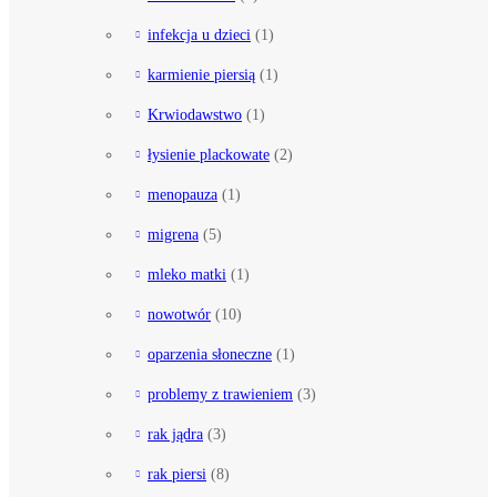
infekcja u dzieci
(1)
karmienie piersią
(1)
Krwiodawstwo
(1)
łysienie plackowate
(2)
menopauza
(1)
migrena
(5)
mleko matki
(1)
nowotwór
(10)
oparzenia słoneczne
(1)
problemy z trawieniem
(3)
rak jądra
(3)
rak piersi
(8)