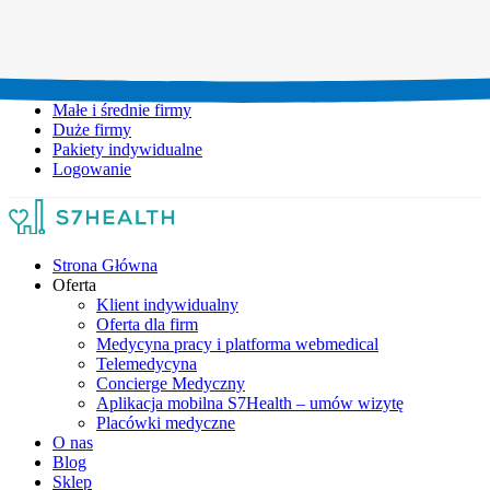
Umów wizytę:
+48 777 111 777
Infolinia czynna:
pon-pt: 8.00-20.00
Małe i średnie firmy
Duże firmy
Pakiety indywidualne
Logowanie
Strona Główna
Oferta
Klient indywidualny
Oferta dla firm
Medycyna pracy i platforma webmedical
Telemedycyna
Concierge Medyczny
Aplikacja mobilna S7Health – umów wizytę
Placówki medyczne
O nas
Blog
Sklep