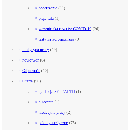
obostrzenia
(11)
piąta fala
(3)
szczepionka przeciw COVID-19
(26)
testy na koronawirusa
(9)
medycyna pracy
(19)
nowotwór
(6)
Odporność
(10)
Oferta
(96)
aplikacja S7HEALTH
(1)
e-recepta
(1)
medycyna pracy
(2)
pakiety medyczne
(75)