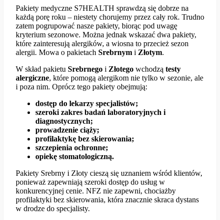
Pakiety medyczne S7HEALTH sprawdzą się dobrze na
każdą porę roku – niestety chorujemy przez cały rok. Trudno
zatem pogrupować nasze pakiety, biorąc pod uwagę
kryterium sezonowe. Można jednak wskazać dwa pakiety,
które zainteresują alergików, a wiosna to przecież sezon
alergii. Mowa o pakietach
Srebrnym
i
Złotym
.
W skład pakietu
Srebrnego
i
Złotego
wchodzą
testy
alergiczne
, które pomogą alergikom nie tylko w sezonie, ale
i poza nim. Oprócz tego pakiety obejmują:
dostęp do lekarzy specjalistów;
szeroki zakres badań laboratoryjnych i
diagnostycznych;
prowadzenie ciąży;
profilaktykę bez skierowania;
szczepienia ochronne;
opiekę stomatologiczną.
Pakiety Srebrny i Złoty cieszą się uznaniem wśród klientów,
ponieważ zapewniają szeroki dostęp do usług w
konkurencyjnej cenie. NFZ nie zapewni, chociażby
profilaktyki bez skierowania, która znacznie skraca dystans
w drodze do specjalisty.