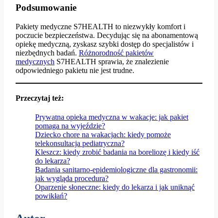
Podsumowanie
Pakiety medyczne S7HEALTH to niezwykły komfort i
poczucie bezpieczeństwa. Decydując się na abonamentową
opiekę medyczną, zyskasz szybki dostęp do specjalistów i
niezbędnych badań.
Różnorodność pakietów
medycznych
S7HEALTH sprawia, że znalezienie
odpowiedniego pakietu nie jest trudne.
Przeczytaj też:
Prywatna opieka medyczna w wakacje: jak pakiet
pomaga na wyjeździe?
Dziecko chore na wakacjach: kiedy pomoże
telekonsultacja pediatryczna?
Kleszcz: kiedy zrobić badania na boreliozę i kiedy iść
do lekarza?
Badania sanitarno-epidemiologiczne dla gastronomii:
jak wygląda procedura?
Oparzenie słoneczne: kiedy do lekarza i jak uniknąć
powikłań?