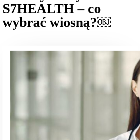
S7HEALTH – co
wybrać wiosną?￼