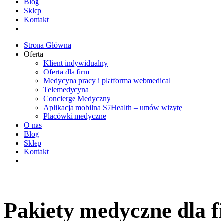
Blog
Sklep
Kontakt
Strona Główna
Oferta
Klient indywidualny
Oferta dla firm
Medycyna pracy i platforma webmedical
Telemedycyna
Concierge Medyczny
Aplikacja mobilna S7Health – umów wizytę
Placówki medyczne
O nas
Blog
Sklep
Kontakt
Pakiety medyczne dla 