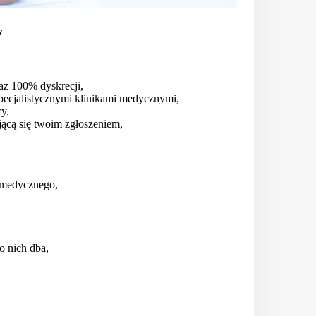
y
az 100% dyskrecji,
pecjalistycznymi klinikami medycznymi,
wy,
jącą się twoim zgłoszeniem,
 medycznego,
o nich dba,