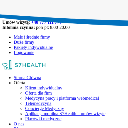
Umów wizytę:
+48 777 111 777
Infolinia czynna:
pon-pt: 8.00-20.00
Małe i średnie firmy
Duże firmy
Pakiety indywidualne
Logowanie
Strona Główna
Oferta
Klient indywidualny
Oferta dla firm
Medycyna pracy i platforma webmedical
Telemedycyna
Concierge Medyczny
Aplikacja mobilna S7Health – umów wizytę
Placówki medyczne
O nas