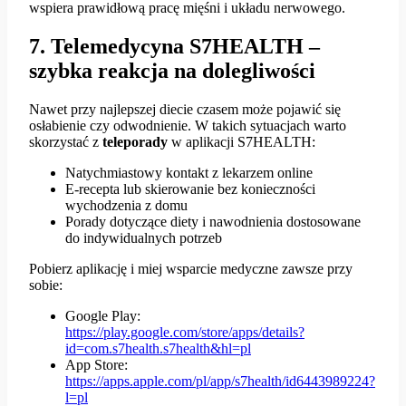
wspiera prawidłową pracę mięśni i układu nerwowego.
7. Telemedycyna S7HEALTH –
szybka reakcja na dolegliwości
Nawet przy najlepszej diecie czasem może pojawić się
osłabienie czy odwodnienie. W takich sytuacjach warto
skorzystać z
teleporady
w aplikacji S7HEALTH:
Natychmiastowy kontakt z lekarzem online
E-recepta lub skierowanie bez konieczności
wychodzenia z domu
Porady dotyczące diety i nawodnienia dostosowane
do indywidualnych potrzeb
Pobierz aplikację i miej wsparcie medyczne zawsze przy
sobie:
Google Play:
https://play.google.com/store/apps/details?
id=com.s7health.s7health&hl=pl
App Store:
https://apps.apple.com/pl/app/s7health/id6443989224?
l=pl