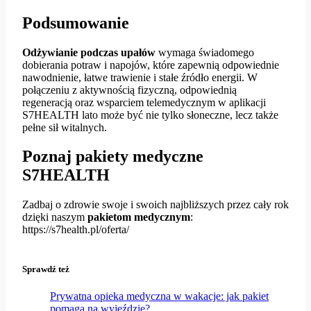
Podsumowanie
Odżywianie podczas upałów
wymaga świadomego
dobierania potraw i napojów, które zapewnią odpowiednie
nawodnienie, łatwe trawienie i stałe źródło energii. W
połączeniu z aktywnością fizyczną, odpowiednią
regeneracją oraz wsparciem telemedycznym w aplikacji
S7HEALTH lato może być nie tylko słoneczne, lecz także
pełne sił witalnych.
Poznaj pakiety medyczne
S7HEALTH
Zadbaj o zdrowie swoje i swoich najbliższych przez cały rok
dzięki naszym
pakietom medycznym
:
https://s7health.pl/oferta/
Sprawdź też
Prywatna opieka medyczna w wakacje: jak pakiet
pomaga na wyjeździe?