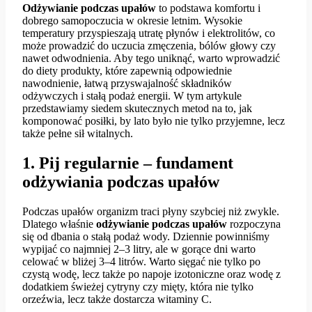
Odżywianie podczas upałów
to podstawa komfortu i
dobrego samopoczucia w okresie letnim. Wysokie
temperatury przyspieszają utratę płynów i elektrolitów, co
może prowadzić do uczucia zmęczenia, bólów głowy czy
nawet odwodnienia. Aby tego uniknąć, warto wprowadzić
do diety produkty, które zapewnią odpowiednie
nawodnienie, łatwą przyswajalność składników
odżywczych i stałą podaż energii. W tym artykule
przedstawiamy siedem skutecznych metod na to, jak
komponować posiłki, by lato było nie tylko przyjemne, lecz
także pełne sił witalnych.
1. Pij regularnie – fundament
odżywiania podczas upałów
Podczas upałów organizm traci płyny szybciej niż zwykle.
Dlatego właśnie
odżywianie podczas upałów
rozpoczyna
się od dbania o stałą podaż wody. Dziennie powinniśmy
wypijać co najmniej 2–3 litry, ale w gorące dni warto
celować w bliżej 3–4 litrów. Warto sięgać nie tylko po
czystą wodę, lecz także po napoje izotoniczne oraz wodę z
dodatkiem świeżej cytryny czy mięty, która nie tylko
orzeźwia, lecz także dostarcza witaminy C.