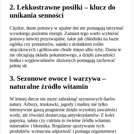
2. Lekkostrawne posiłki – klucz do
unikania senności
Ciężkie, tłuste potrawy w upalne dni nie pomagają utrzymać
wysokiego poziomu energii. Zamiast tego warto wybierać
potrawy łatwiej przyswajalne, takie jak chłodniki na bazie
ogórka czy pomidorów, sałatki z dodatkiem roślin
strączkowych i grillowane chude mięso albo ryby. Dania te
nie obciążają układu pokarmowego, a dzięki zawartości
białka i węglowodanów złożonych pomagają zachować
pełnię sił.
3. Sezonowe owoce i warzywa –
naturalne źródło witamin
W letniej diecie nie może zabraknąć sezonowych darów
natury. Arbuzy, truskawki, jagody i maliny nie tylko
intensywnie gaszą pragnienie dzięki wysokiej zawartości
wody, ale również dostarczają antyoksydantów. Z kolei
papryka, sałata czy cukinia to świetne źródła witamin,
minerałów i błonnika. Regularne spożywanie tych
produktów wzmacnia odporność i pomaga organizmowi