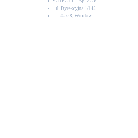
S7HEALTH Sp. z o.o.
ul. Dyrekcyjna 1/142
50-528, Wrocław
Kontakt
BIURO OBSŁUGI KLIENTA
71 342 88 41