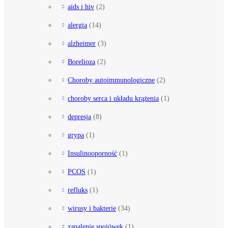
aids i hiv
(2)
alergia
(14)
alzheimer
(3)
Borelioza
(2)
Choroby autoimmunologiczne
(2)
choroby serca i układu krążenia
(1)
depresja
(8)
grypa
(1)
Insulinooporność
(1)
PCOS
(1)
refluks
(1)
wirusy i bakterie
(34)
zapalenie spojówek
(1)