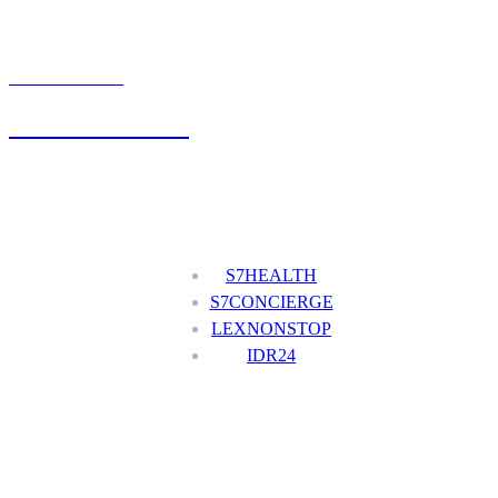
UMÓW WIZYTĘ
+48 777 111 777
Nasze usługi
S7HEALTH
S7CONCIERGE
LEXNONSTOP
IDR24
Menu