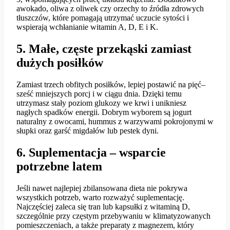
awokado, oliwa z oliwek czy orzechy to źródła zdrowych
tłuszczów, które pomagają utrzymać uczucie sytości i
wspierają wchłanianie witamin A, D, E i K.
5. Małe, częste przekąski zamiast
dużych posiłków
Zamiast trzech obfitych posiłków, lepiej postawić na pięć–
sześć mniejszych porcj i w ciągu dnia. Dzięki temu
utrzymasz stały poziom glukozy we krwi i unikniesz
nagłych spadków energii. Dobrym wyborem są jogurt
naturalny z owocami, hummus z warzywami pokrojonymi w
słupki oraz garść migdałów lub pestek dyni.
6. Suplementacja – wsparcie
potrzebne latem
Jeśli nawet najlepiej zbilansowana dieta nie pokrywa
wszystkich potrzeb, warto rozważyć suplementację.
Najczęściej zaleca się tran lub kapsułki z witaminą D,
szczególnie przy częstym przebywaniu w klimatyzowanych
pomieszczeniach, a także preparaty z magnezem, który