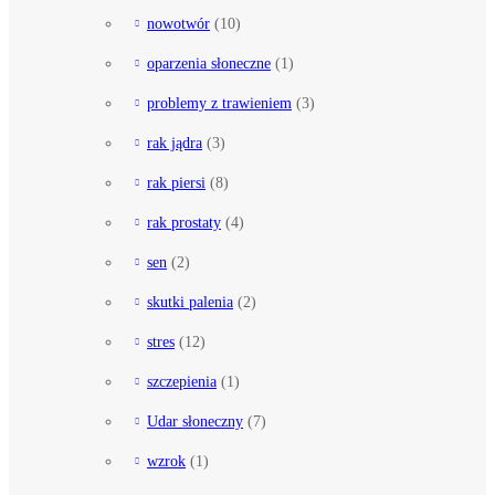
nowotwór
(10)
oparzenia słoneczne
(1)
problemy z trawieniem
(3)
rak jądra
(3)
rak piersi
(8)
rak prostaty
(4)
sen
(2)
skutki palenia
(2)
stres
(12)
szczepienia
(1)
Udar słoneczny
(7)
wzrok
(1)