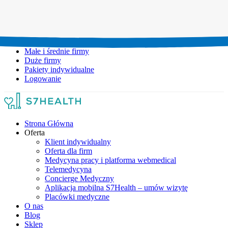
Umów wizytę:
+48 777 111 777
Infolinia czynna:
pon-pt: 8.00-20.00
Małe i średnie firmy
Duże firmy
Pakiety indywidualne
Logowanie
Strona Główna
Oferta
Klient indywidualny
Oferta dla firm
Medycyna pracy i platforma webmedical
Telemedycyna
Concierge Medyczny
Aplikacja mobilna S7Health – umów wizytę
Placówki medyczne
O nas
Blog
Sklep