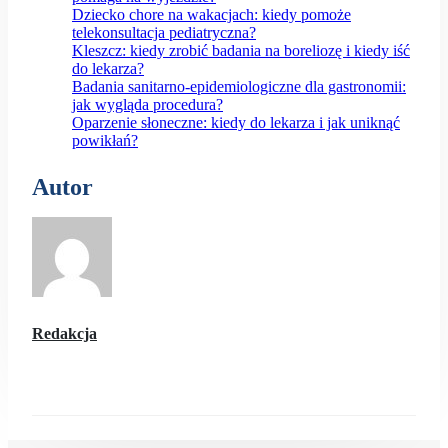
Dziecko chore na wakacjach: kiedy pomoże
telekonsultacja pediatryczna?
Kleszcz: kiedy zrobić badania na boreliozę i kiedy iść
do lekarza?
Badania sanitarno-epidemiologiczne dla gastronomii:
jak wygląda procedura?
Oparzenie słoneczne: kiedy do lekarza i jak uniknąć
powikłań?
Autor
Redakcja