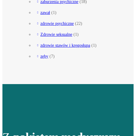
zaburzenia psychiczne
(18)
zawał
(1)
zdrowie psychiczne
(22)
Zdrowie seksualne
(1)
zdrowie stawów i kręgosłupa
(1)
zęby
(7)