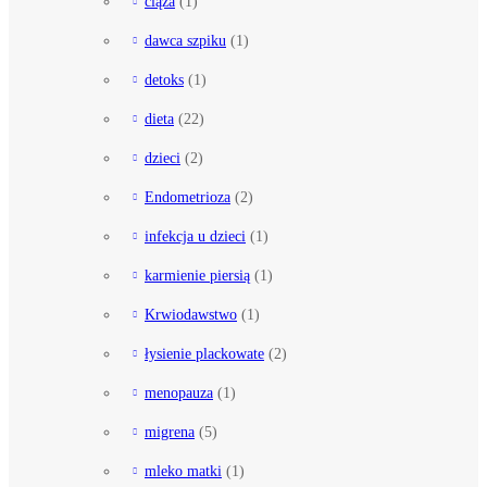
ciąża
(1)
dawca szpiku
(1)
detoks
(1)
dieta
(22)
dzieci
(2)
Endometrioza
(2)
infekcja u dzieci
(1)
karmienie piersią
(1)
Krwiodawstwo
(1)
łysienie plackowate
(2)
menopauza
(1)
migrena
(5)
mleko matki
(1)