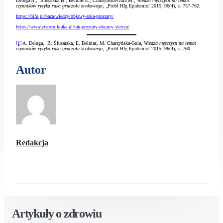
Deluga A., Ślusarska B., Belmas E., Charzyńska-Gula M.,
Wiedza mężczyzn na temat
czynników ryzyka raka gruczołu krokowego,
„Probl HIg Epidemiol 2015, 96(4), s. 757-762.
https://hifu.pl/baza-wiedzy/objawy-raka-prostaty/
https://www.zwrotnikraka.pl/rak-prostaty-objawy-stercza/
[1]
A. Deluga, B. Ślusarska, E. Belmas, M. Charzyńska-Gula,
Wiedza mężczyzn na temat
czynników ryzyka raka gruczołu krokowego,
„Probl HIg Epidemiol 2015, 96(4), s. 760.
Autor
Redakcja
Artykuły o zdrowiu