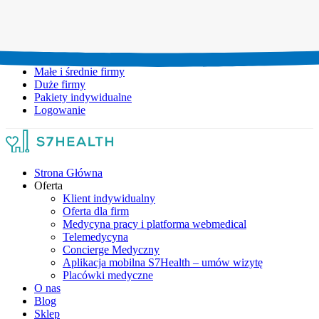
Umów wizytę:
+48 777 111 777
Infolinia czynna:
pon-pt: 8.00-20.00
Małe i średnie firmy
Duże firmy
Pakiety indywidualne
Logowanie
Strona Główna
Oferta
Klient indywidualny
Oferta dla firm
Medycyna pracy i platforma webmedical
Telemedycyna
Concierge Medyczny
Aplikacja mobilna S7Health – umów wizytę
Placówki medyczne
O nas
Blog
Sklep