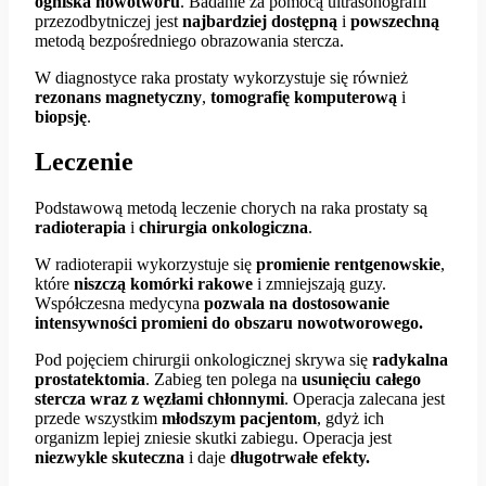
ogniska nowotworu
. Badanie za pomocą ultrasonografii
przezodbytniczej jest
najbardziej dostępną
i
powszechną
metodą bezpośredniego obrazowania stercza.
W diagnostyce raka prostaty wykorzystuje się również
rezonans magnetyczny
,
tomografię komputerową
i
biopsję
.
Leczenie
Podstawową metodą leczenie chorych na raka prostaty są
radioterapia
i
chirurgia onkologiczna
.
W radioterapii wykorzystuje się
promienie rentgenowskie
,
które
niszczą komórki rakowe
i zmniejszają guzy.
Współczesna medycyna
pozwala na dostosowanie
intensywności promieni do obszaru nowotworowego.
Pod pojęciem chirurgii onkologicznej skrywa się
radykalna
prostatektomia
. Zabieg ten polega na
usunięciu całego
stercza wraz z węzłami chłonnymi
. Operacja zalecana jest
przede wszystkim
młodszym pacjentom
, gdyż ich
organizm lepiej zniesie skutki zabiegu. Operacja jest
niezwykle skuteczna
i daje
długotrwałe efekty.