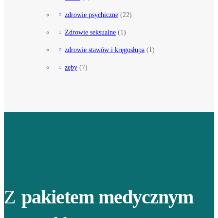
zdrowie psychiczne
(22)
Zdrowie seksualne
(1)
zdrowie stawów i kręgosłupa
(1)
zęby
(7)
Z
pakietem medycznym