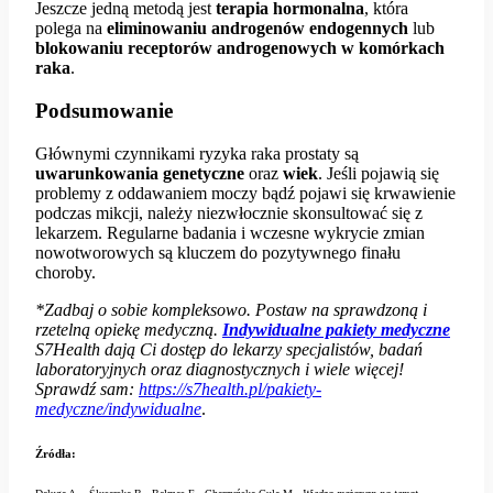
Jeszcze jedną metodą jest
terapia hormonalna
, która
polega na
eliminowaniu androgenów endogennych
lub
blokowaniu receptorów androgenowych w komórkach
raka
.
Podsumowanie
Głównymi czynnikami ryzyka raka prostaty są
uwarunkowania genetyczne
oraz
wiek
. Jeśli pojawią się
problemy z oddawaniem moczy bądź pojawi się krwawienie
podczas mikcji, należy niezwłocznie skonsultować się z
lekarzem. Regularne badania i wczesne wykrycie zmian
nowotworowych są kluczem do pozytywnego finału
choroby.
*Zadbaj o sobie kompleksowo. Postaw na sprawdzoną i
rzetelną opiekę medyczną.
Indywidualne pakiety medyczne
S7Health dają Ci dostęp do lekarzy specjalistów, badań
laboratoryjnych oraz diagnostycznych i wiele więcej!
Sprawdź sam:
https://s7health.pl/pakiety-
medyczne/indywidualne
.
Źródła: