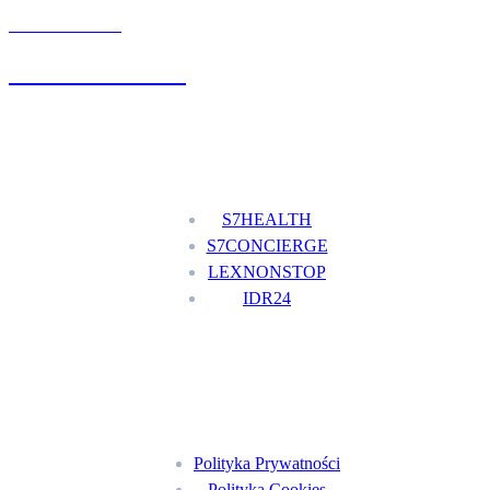
UMÓW WIZYTĘ
+48 777 111 777
Nasze usługi
S7HEALTH
S7CONCIERGE
LEXNONSTOP
IDR24
Menu
Polityka Prywatności
Polityka Cookies