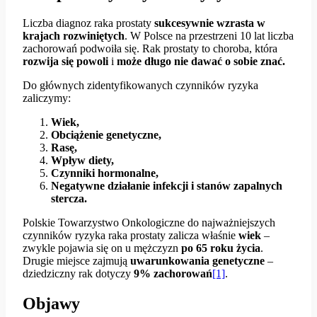
Liczba diagnoz raka prostaty
sukcesywnie wzrasta w
krajach rozwiniętych
. W Polsce na przestrzeni 10 lat liczba
zachorowań podwoiła się. Rak prostaty to choroba, która
rozwija się powoli
i
może długo nie dawać o sobie znać.
Do głównych zidentyfikowanych czynników ryzyka
zaliczymy:
Wiek,
Obciążenie genetyczne,
Rasę,
Wpływ diety,
Czynniki hormonalne,
Negatywne działanie infekcji i stanów zapalnych
stercza.
Polskie Towarzystwo Onkologiczne do najważniejszych
czynników ryzyka raka prostaty zalicza właśnie
wiek
–
zwykle pojawia się on u mężczyzn
po 65 roku życia
.
Drugie miejsce zajmują
uwarunkowania genetyczne
–
dziedziczny rak dotyczy
9% zachorowań
[1]
.
Objawy