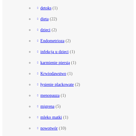
detoks
(1)
dieta
(22)
dzieci
(2)
Endometrioza
(2)
infekcja u dzieci
(1)
karmienie piersią
(1)
Krwiodawstwo
(1)
łysienie plackowate
(2)
menopauza
(1)
migrena
(5)
mleko matki
(1)
nowotwór
(10)