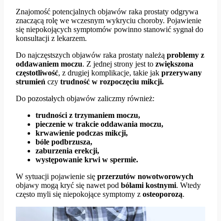
Znajomość potencjalnych objawów raka prostaty odgrywa
znaczącą rolę we wczesnym wykryciu choroby. Pojawienie
się niepokojących symptomów powinno stanowić sygnał do
konsultacji z lekarzem.
Do najczęstszych objawów raka prostaty należą
problemy z
oddawaniem moczu
. Z jednej strony jest to
zwiększona
częstotliwość
, z drugiej komplikacje, takie jak
przerywany
strumień
czy
trudność w rozpoczęciu mikcji.
Do pozostałych objawów zaliczmy również:
trudności z trzymaniem moczu,
pieczenie w trakcie oddawania moczu,
krwawienie podczas mikcji,
bóle podbrzusza,
zaburzenia erekcji,
występowanie krwi w spermie.
W sytuacji pojawienie się
przerzutów nowotworowych
objawy mogą kryć się nawet pod
bólami kostnymi
. Wtedy
często myli się niepokojące symptomy z
osteoporozą
.