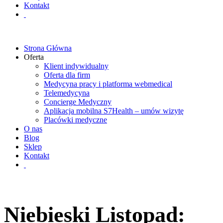
Kontakt
Strona Główna
Oferta
Klient indywidualny
Oferta dla firm
Medycyna pracy i platforma webmedical
Telemedycyna
Concierge Medyczny
Aplikacja mobilna S7Health – umów wizytę
Placówki medyczne
O nas
Blog
Sklep
Kontakt
Niebieski Listopad: