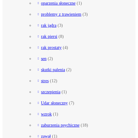
oparzenia słoneczne
(1)
problemy z trawieniem
(3)
rak jądra
(3)
rak piersi
(8)
rak prostaty
(4)
sen
(2)
skutki palenia
(2)
stres
(12)
szczepienia
(1)
Udar słoneczny
(7)
wzrok
(1)
zaburzenia psychiczne
(18)
zawał
(1)