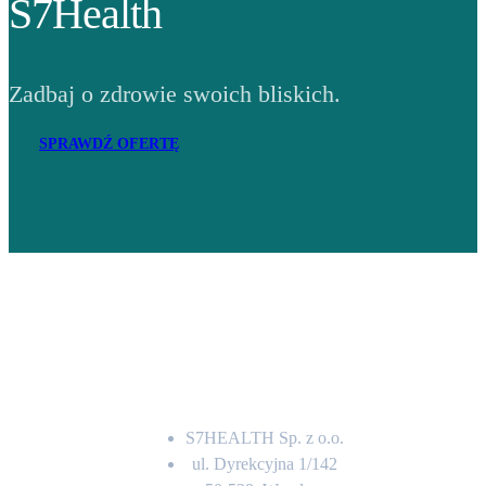
S7Health
Zadbaj o zdrowie swoich bliskich.
SPRAWDŹ OFERTĘ
Adres
S7HEALTH Sp. z o.o.
ul. Dyrekcyjna 1/142