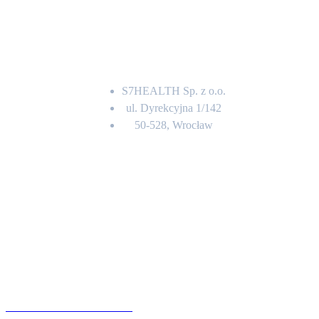
Adres
S7HEALTH Sp. z o.o.
ul. Dyrekcyjna 1/142
50-528, Wrocław
Kontakt
BIURO OBSŁUGI KLIENTA