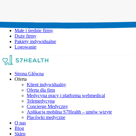
Umów wizytę:
+48 777 111 777
Infolinia czynna:
pon-pt: 8.00-20.00
Małe i średnie firmy
Duże firmy
Pakiety indywidualne
Logowanie
Strona Główna
Oferta
Klient indywidualny
Oferta dla firm
Medycyna pracy i platforma webmedical
Telemedycyna
Concierge Medyczny
Aplikacja mobilna S7Health – umów wizytę
Placówki medyczne
O nas
Blog
Sklep