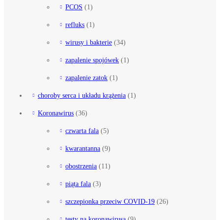
PCOS
(1)
refluks
(1)
wirusy i bakterie
(34)
zapalenie spojówek
(1)
zapalenie zatok
(1)
choroby serca i układu krążenia
(1)
Koronawirus
(36)
czwarta fala
(5)
kwarantanna
(9)
obostrzenia
(11)
piąta fala
(3)
szczepionka przeciw COVID-19
(26)
testy na koronawirusa
(9)