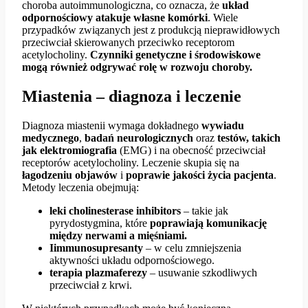
choroba autoimmunologiczna, co oznacza, że
układ
odpornościowy atakuje własne komórki
. Wiele
przypadków związanych jest z produkcją nieprawidłowych
przeciwciał skierowanych przeciwko receptorom
acetylocholiny.
Czynniki genetyczne i środowiskowe
mogą również odgrywać rolę w rozwoju choroby.
Miastenia – diagnoza i leczenie
Diagnoza miastenii wymaga dokładnego
wywiadu
medycznego
,
badań neurologicznych
oraz
testów, takich
jak elektromiografia
(EMG) i na obecność przeciwciał
receptorów acetylocholiny. Leczenie skupia się na
łagodzeniu objawów
i
poprawie jakości życia pacjenta
.
Metody leczenia obejmują:
leki cholinesterase inhibitors
– takie jak
pyrydostygmina, które
poprawiają komunikację
między nerwami a mięśniami.
Iimmunosupresanty
– w celu zmniejszenia
aktywności układu odpornościowego.
terapia plazmaferezy
– usuwanie szkodliwych
przeciwciał z krwi.