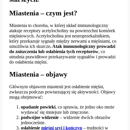
Miastenia – czym jest?
Miastenia to choroba, w której układ immunologiczny
atakuje receptory acetylocholiny na powierzchni komórek
mięśniowych. Acetylocholina jest neuroprzekaźnikiem,
który przekazuje sygnały między nerwami a mięśniami, co
umożliwia ich skurcze
. Atak immunologiczny prowadzi
do zniszczenia lub osłabienia tych receptorów
, co
utrudnia prawidłowe przekazywanie sygnałów i prowadzi
do osłabienia mięśni.
Miastenia – objawy
Głównym objawem miastenii jest osłabienie mięśni,
zwłaszcza podczas powtarzającej się aktywności. Objawy
mogą obejmować:
opadanie powieki
, co sprawia, że jedno oko może
wydawać się mniejsze lub zmęczone.
podwójne widzenie
– widzenie dwóch obrazów
jednocześnie.
osłabienie
mięśni szyi i kończyn
– trudności w