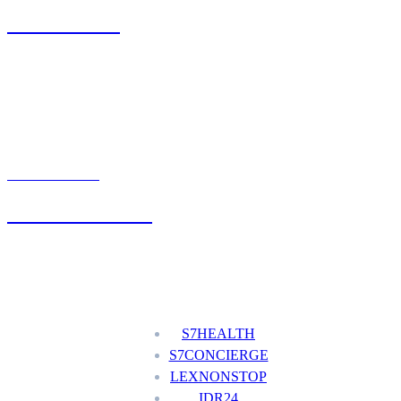
71 342 88 41
UMÓW WIZYTĘ
+48 777 111 777
Nasze usługi
S7HEALTH
S7CONCIERGE
LEXNONSTOP
IDR24