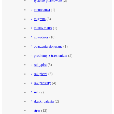
łysienie plackowate
(2)
menopauza
(1)
migrena
(5)
mleko matki
(1)
nowotwór
(10)
oparzenia słoneczne
(1)
problemy z trawieniem
(3)
rak jądra
(3)
rak piersi
(8)
rak prostaty
(4)
sen
(2)
skutki palenia
(2)
stres
(12)