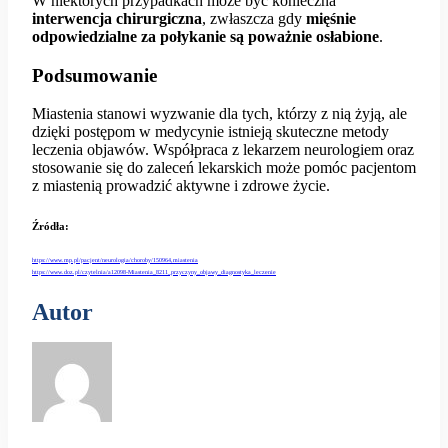
W niektórych przypadkach może być konieczna
interwencja chirurgiczna
, zwłaszcza gdy
mięśnie
odpowiedzialne za połykanie są poważnie osłabione
.
Podsumowanie
Miastenia stanowi wyzwanie dla tych, którzy z nią żyją, ale
dzięki postępom w medycynie istnieją skuteczne metody
leczenia objawów. Współpraca z lekarzem neurologiem oraz
stosowanie się do zaleceń lekarskich może pomóc pacjentom
z miastenią prowadzić aktywne i zdrowe życie.
Źródła:
https://www.mp.pl/pacjent/neurologia/choroby/150964,miastenia
https://www.doz.pl/czytelnia/a12098-Miastenia_8211_przyczyny_objawy_diagnostyka_leczenie
Autor