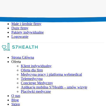
Umów wizytę:
+48 777 111 777
Infolinia czynna:
pon-pt: 8.00-20.00
Małe i średnie firmy
Duże firmy
Pakiety indywidualne
Logowanie
Strona Główna
Oferta
Klient indywidualny
Oferta dla firm
Medycyna pracy i platforma webmedical
Telemedycyna
Concierge Medyczny
Aplikacja mobilna S7Health – umów wizytę
Placówki medyczne
O nas
Blog
Sklep