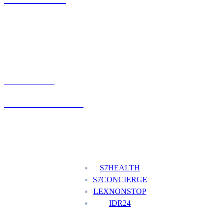
UMÓW WIZYTĘ
+48 777 111 777
Nasze usługi
S7HEALTH
S7CONCIERGE
LEXNONSTOP
IDR24