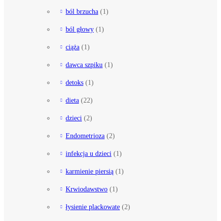
ból brzucha
(1)
ból głowy
(1)
ciąża
(1)
dawca szpiku
(1)
detoks
(1)
dieta
(22)
dzieci
(2)
Endometrioza
(2)
infekcja u dzieci
(1)
karmienie piersią
(1)
Krwiodawstwo
(1)
łysienie plackowate
(2)