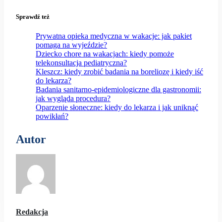
Sprawdź też
Prywatna opieka medyczna w wakacje: jak pakiet
pomaga na wyjeździe?
Dziecko chore na wakacjach: kiedy pomoże
telekonsultacja pediatryczna?
Kleszcz: kiedy zrobić badania na boreliozę i kiedy iść
do lekarza?
Badania sanitarno-epidemiologiczne dla gastronomii:
jak wygląda procedura?
Oparzenie słoneczne: kiedy do lekarza i jak uniknąć
powikłań?
Autor
Redakcja