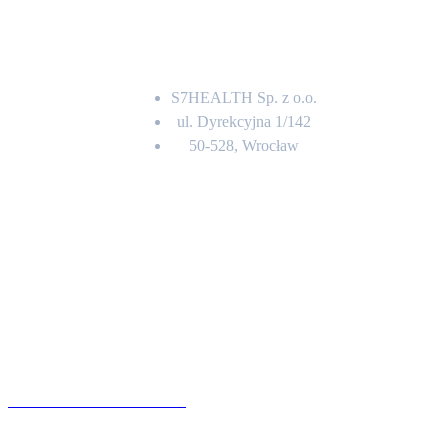
Adres
S7HEALTH Sp. z o.o.
ul. Dyrekcyjna 1/142
50-528, Wrocław
Kontakt
BIURO OBSŁUGI KLIENTA
71 342 88 41