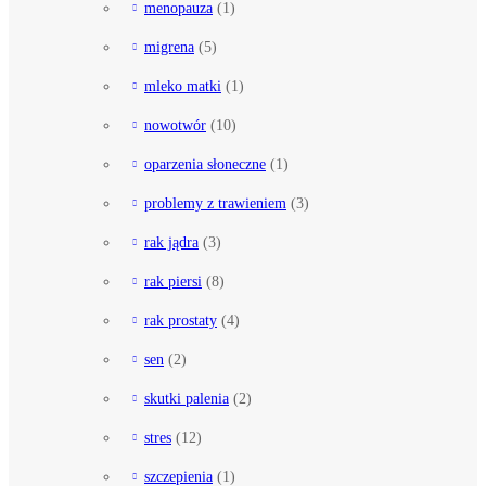
menopauza
(1)
migrena
(5)
mleko matki
(1)
nowotwór
(10)
oparzenia słoneczne
(1)
problemy z trawieniem
(3)
rak jądra
(3)
rak piersi
(8)
rak prostaty
(4)
sen
(2)
skutki palenia
(2)
stres
(12)
szczepienia
(1)