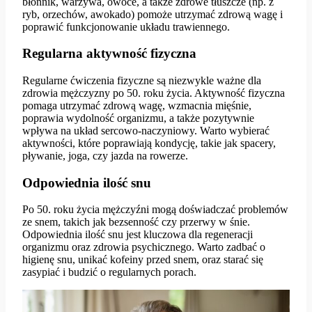
błonnik, warzywa, owoce, a także zdrowe tłuszcze (np. z
ryb, orzechów, awokado) pomoże utrzymać zdrową wagę i
poprawić funkcjonowanie układu trawiennego.
Regularna aktywność fizyczna
Regularne ćwiczenia fizyczne są niezwykle ważne dla
zdrowia mężczyzny po 50. roku życia. Aktywność fizyczna
pomaga utrzymać zdrową wagę, wzmacnia mięśnie,
poprawia wydolność organizmu, a także pozytywnie
wpływa na układ sercowo-naczyniowy. Warto wybierać
aktywności, które poprawiają kondycję, takie jak spacery,
pływanie, joga, czy jazda na rowerze.
Odpowiednia ilość snu
Po 50. roku życia mężczyźni mogą doświadczać problemów
ze snem, takich jak bezsenność czy przerwy w śnie.
Odpowiednia ilość snu jest kluczowa dla regeneracji
organizmu oraz zdrowia psychicznego. Warto zadbać o
higienę snu, unikać kofeiny przed snem, oraz starać się
zasypiać i budzić o regularnych porach.