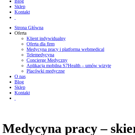
Blog
Sklep
Kontakt
Strona Główna
Oferta
Klient indywidualny
Oferta dla firm
Medycyna pracy i platforma webmedical
Telemedycyna
Concierge Medyczny
Aplikacja mobilna S7Health – umów wizytę
Placówki medyczne
O nas
Blog
Sklep
Kontakt
Medycyna pracy – skie