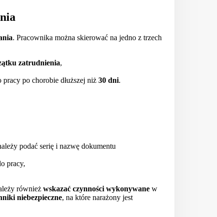
nia
ania
. Pracownika można skierować na jedno z trzech
zątku zatrudnienia
,
pracy po chorobie dłuższej niż
30 dni
.
ależy podać serię i nazwę dokumentu
o pracy,
należy również
wskazać
czynności
wykonywane
w
nniki
niebezpieczne
, na które narażony jest