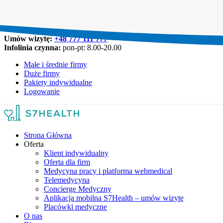
Umów wizytę:
+48 777 111 777
Infolinia czynna:
pon-pt: 8.00-20.00
Małe i średnie firmy
Duże firmy
Pakiety indywidualne
Logowanie
Strona Główna
Oferta
Klient indywidualny
Oferta dla firm
Medycyna pracy i platforma webmedical
Telemedycyna
Concierge Medyczny
Aplikacja mobilna S7Health – umów wizytę
Placówki medyczne
O nas