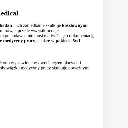
edical
 badań
– ich zaniedbanie skutkuje
kosztownymi
minów, a przede wszystkim daje
m pracodawca nie musi martwić się o dokumentację
ze
medycyny pracy
, a także w
pakiecie 5w1
.
yć ono wystawione w dwóch egzemplarzach i
e obowiązku medycyny pracy skutkuje poważnymi