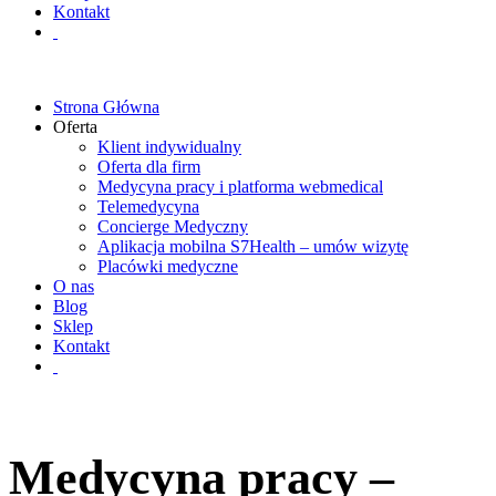
Kontakt
Strona Główna
Oferta
Klient indywidualny
Oferta dla firm
Medycyna pracy i platforma webmedical
Telemedycyna
Concierge Medyczny
Aplikacja mobilna S7Health – umów wizytę
Placówki medyczne
O nas
Blog
Sklep
Kontakt
Medycyna pracy –