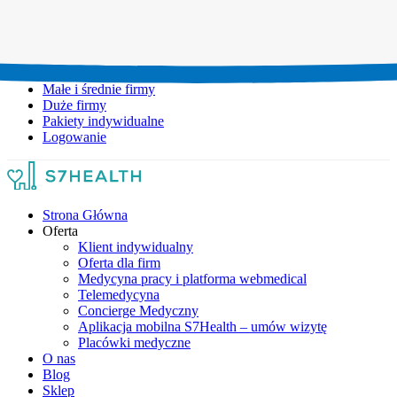
Umów wizytę:
+48 777 111 777
Infolinia czynna:
pon-pt: 8.00-20.00
Małe i średnie firmy
Duże firmy
Pakiety indywidualne
Logowanie
Strona Główna
Oferta
Klient indywidualny
Oferta dla firm
Medycyna pracy i platforma webmedical
Telemedycyna
Concierge Medyczny
Aplikacja mobilna S7Health – umów wizytę
Placówki medyczne
O nas
Blog
Sklep