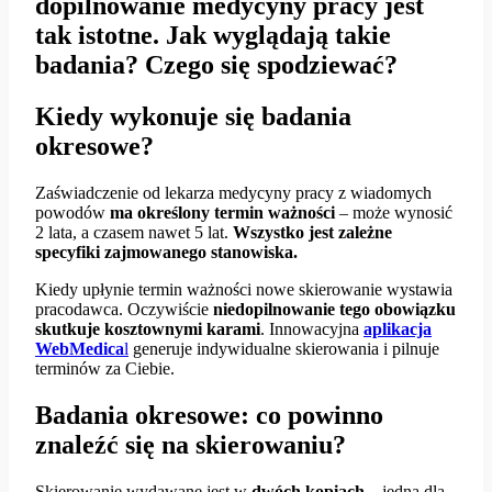
dopilnowanie medycyny pracy jest
tak istotne. Jak wyglądają takie
badania? Czego się spodziewać?
Kiedy wykonuje się badania
okresowe?
Zaświadczenie od lekarza medycyny pracy z wiadomych
powodów
ma określony termin ważności
– może wynosić
2 lata, a czasem nawet 5 lat.
Wszystko jest zależne
specyfiki zajmowanego stanowiska.
Kiedy upłynie termin ważności nowe skierowanie wystawia
pracodawca. Oczywiście
niedopilnowanie tego obowiązku
skutkuje kosztownymi karami
. Innowacyjna
aplikacja
WebMedica
l
generuje indywidualne skierowania i pilnuje
terminów za Ciebie.
Badania okresowe: co powinno
znaleźć się na skierowaniu?
Skierowanie wydawane jest w
dwóch kopiach
– jedna dla