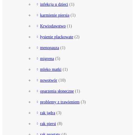
infekcja u dzieci
(1)
karmienie piersią
(1)
Krwiodawstwo
(1)
łysienie plackowate
(2)
menopauza
(1)
migrena
(5)
mleko matki
(1)
nowotwór
(10)
oparzenia słoneczne
(1)
problemy z trawieniem
(3)
rak jądra
(3)
rak piersi
(8)
rak prostaty
(4)