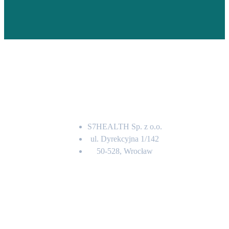
Adres
S7HEALTH Sp. z o.o.
ul. Dyrekcyjna 1/142
50-528, Wrocław
Kontakt