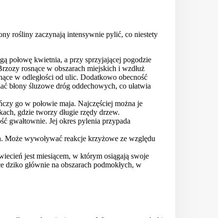
ony rośliny zaczynają intensywnie pylić, co niestety
gą połowę kwietnia, a przy sprzyjającej pogodzie
Brzozy rosnące w obszarach miejskich i wzdłuż
snące w odległości od ulic. Dodatkowo obecność
ać błony śluzowe dróg oddechowych, co ułatwia
ńczy go w połowie maja. Najczęściej można je
kach, gdzie tworzy długie rzędy drzew.
ść gwałtownie. Jej okres pylenia przypada
aja. Może wywoływać reakcje krzyżowe ze względu
wiecień jest miesiącem, w którym osiągają swoje
ce dziko głównie na obszarach podmokłych, w