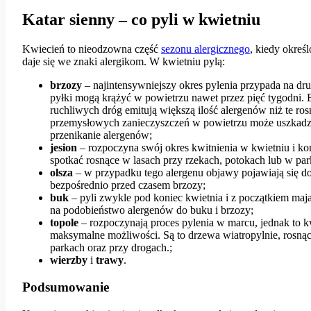
Katar sienny – co pyli w kwietniu
Kwiecień to nieodzowna część
sezonu alergicznego
, kiedy określ
daje się we znaki alergikom. W kwietniu pylą:
brzozy
– najintensywniejszy okres pylenia przypada na dru
pyłki mogą krążyć w powietrzu nawet przez pięć tygodni. 
ruchliwych dróg emitują większą ilość alergenów niż te ro
przemysłowych zanieczyszczeń w powietrzu może uszkadz
przenikanie alergenów;
jesion
– rozpoczyna swój okres kwitnienia w kwietniu i ko
spotkać rosnące w lasach przy rzekach, potokach lub w par
olsza
– w przypadku tego alergenu objawy pojawiają się do
bezpośrednio przed czasem brzozy;
buk
– pyli zwykle pod koniec kwietnia i z początkiem m
na podobieństwo alergenów do buku i brzozy;
topole
– rozpoczynają proces pylenia w marcu, jednak to k
maksymalne możliwości. Są to drzewa wiatropylnie, rosną
parkach oraz przy drogach.;
wierzby
i
trawy
.
Podsumowanie