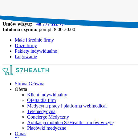
Umów wizytę:
+48 777 111 777
Infolinia czynna:
pon-pt: 8.00-20.00
Małe i średnie firmy
Duże firmy
Pakiety indywidualne
Logowanie
Strona Główna
Oferta
Klient indywidualny
Oferta dla firm
Medycyna pracy i platforma webmedical
Telemedycyna
Concierge Medyczny
Aplikacja mobilna S7Health – umów wizytę
Placówki medyczne
O nas