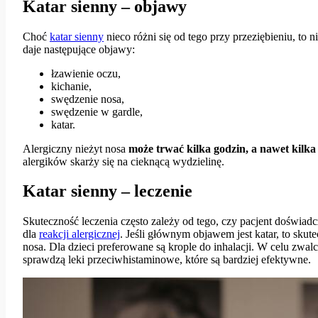
Katar sienny – objawy
Choć
katar sienny
nieco różni się od tego przy przeziębieniu, to 
daje następujące objawy:
łzawienie oczu,
kichanie,
swędzenie nosa,
swędzenie w gardle,
katar.
Alergiczny nieżyt nosa
może trwać
kilka godzin, a nawet kilka
alergików skarży się na cieknącą wydzielinę.
Katar sienny – leczenie
Skuteczność leczenia często zależy od tego, czy pacjent doświ
dla
reakcji alergicznej
. Jeśli głównym objawem jest katar, to sku
nosa. Dla dzieci preferowane są krople do inhalacji. W celu zwa
sprawdzą leki przeciwhistaminowe, które są bardziej efektywne.