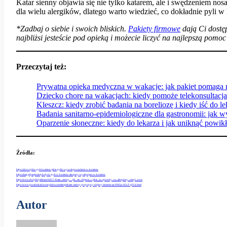
Katar sienny objawia się nie tylko katarem, ale i swędzeniem nos
dla wielu alergików, dlatego warto wiedzieć, co dokładnie pyli w
*Zadbaj o siebie i swoich bliskich.
P
akiety firmowe
dają Ci dostę
najbliżsi jesteście pod opieką i możecie liczyć na najlepszą pomo
Przeczytaj też:
Prywatna opieka medyczna w wakacje: jak pakiet pomaga 
Dziecko chore na wakacjach: kiedy pomoże telekonsultacja
Kleszcz: kiedy zrobić badania na boreliozę i kiedy iść do l
Badania sanitarno-epidemiologiczne dla gastronomii: jak 
Oparzenie słoneczne: kiedy do lekarza i jak uniknąć powik
Źródła:
https://zdrovi.pl/co-pyli-kwietniu-jakie-pylki-wywoluja-uczulenie-w-kwietniu
https://diag.pl/pacjent/artykuly/co-pyli-w-kwietniu-alergeny-wystepujace-w-kwietniu
https://www.doz.pl/czytelnia/a14827-Katar_sienny__jak_sie_objawia_i_jakie_sa_sposoby_na_alergiczny_niezyt_nosa
https://www.poradnikzdrowie.pl/zdrowie/alergie/katar-sienny-przyczyny-objawy-leczenie-aa-NHQz-SCnT-qfU4.html
Autor