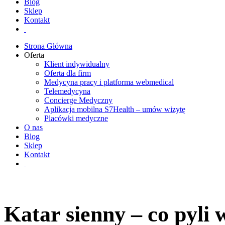
Blog
Sklep
Kontakt
Strona Główna
Oferta
Klient indywidualny
Oferta dla firm
Medycyna pracy i platforma webmedical
Telemedycyna
Concierge Medyczny
Aplikacja mobilna S7Health – umów wizytę
Placówki medyczne
O nas
Blog
Sklep
Kontakt
Katar sienny – co pyli 