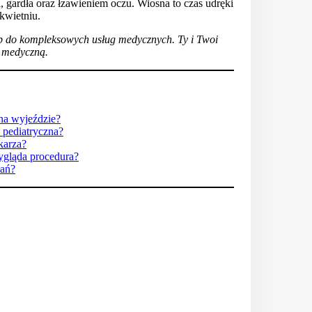
a, gardła oraz łzawieniem oczu. Wiosna to czas udręki
 kwietniu.
p do kompleksowych usług medycznych. Ty i Twoi
c medyczną.
na wyjeździe?
 pediatryczna?
ekarza?
wygląda procedura?
łań?