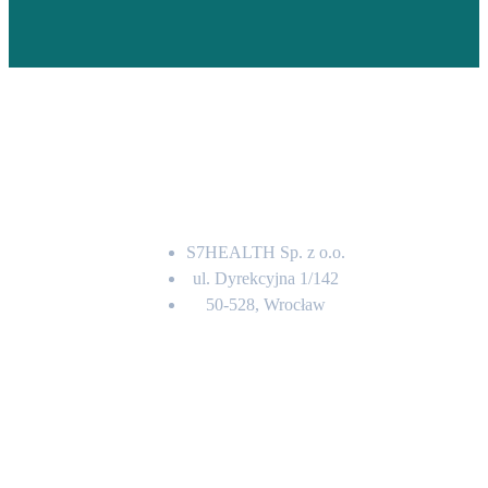
Adres
S7HEALTH Sp. z o.o.
ul. Dyrekcyjna 1/142
50-528, Wrocław
Kontakt