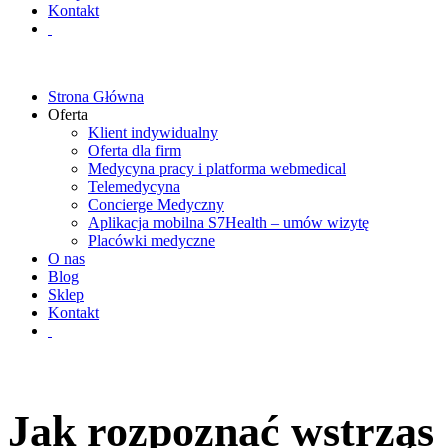
Kontakt
Strona Główna
Oferta
Klient indywidualny
Oferta dla firm
Medycyna pracy i platforma webmedical
Telemedycyna
Concierge Medyczny
Aplikacja mobilna S7Health – umów wizytę
Placówki medyczne
O nas
Blog
Sklep
Kontakt
Jak rozpoznać wstrząs