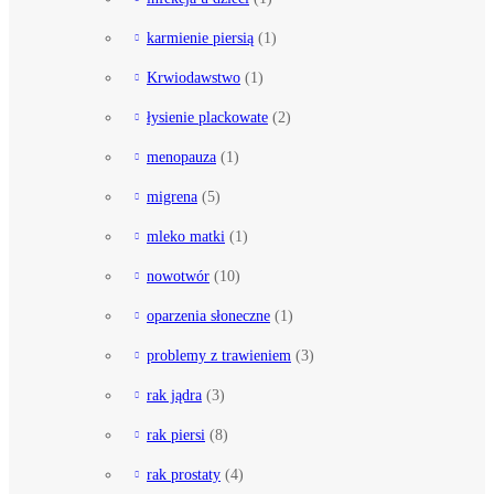
karmienie piersią
(1)
Krwiodawstwo
(1)
łysienie plackowate
(2)
menopauza
(1)
migrena
(5)
mleko matki
(1)
nowotwór
(10)
oparzenia słoneczne
(1)
problemy z trawieniem
(3)
rak jądra
(3)
rak piersi
(8)
rak prostaty
(4)