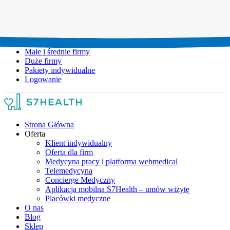
Umów wizytę:
+48 777 111 777
Infolinia czynna:
pon-pt: 8.00-20.00
Małe i średnie firmy
Duże firmy
Pakiety indywidualne
Logowanie
Strona Główna
Oferta
Klient indywidualny
Oferta dla firm
Medycyna pracy i platforma webmedical
Telemedycyna
Concierge Medyczny
Aplikacja mobilna S7Health – umów wizytę
Placówki medyczne
O nas
Blog
Sklep