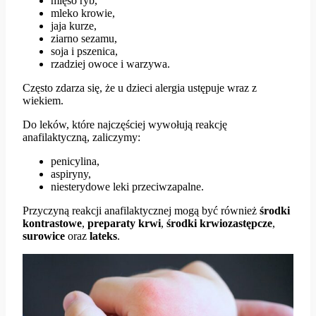
mięso ryb,
mleko krowie,
jaja kurze,
ziarno sezamu,
soja i pszenica,
rzadziej owoce i warzywa.
Często zdarza się, że u dzieci alergia ustępuje wraz z
wiekiem.
Do leków, które najczęściej wywołują reakcję
anafilaktyczną, zaliczymy:
penicylina,
aspiryny,
niesterydowe leki przeciwzapalne.
Przyczyną reakcji anafilaktycznej mogą być również
środki
kontrastowe
,
preparaty
krwi
,
środki
krwiozastępcze
,
surowice
oraz
lateks
.