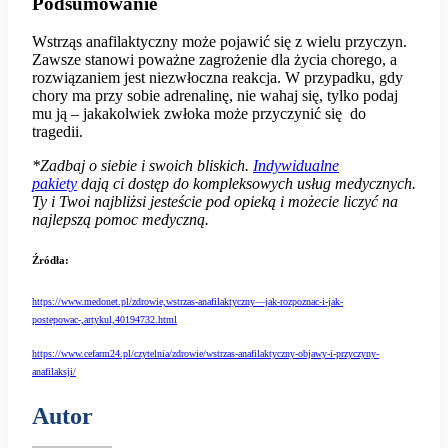
Podsumowanie
Wstrząs anafilaktyczny może pojawić się z wielu przyczyn.
Zawsze stanowi poważne zagrożenie dla życia chorego, a
rozwiązaniem jest niezwłoczna reakcja. W przypadku, gdy
chory ma przy sobie adrenalinę, nie wahaj się, tylko podaj
mu ją – jakakolwiek zwłoka może przyczynić się do
tragedii.
*Zadbaj o siebie i swoich bliskich.
Indywidualne
pakiety
dają ci dostęp do kompleksowych usług medycznych.
Ty i Twoi najbliżsi jesteście pod opieką i możecie liczyć na
najlepszą pomoc medyczną.
Źródła:
https://www.medonet.pl/zdrowie,wstrzas-anafilaktyczny—jak-rozpoznac-i-jak-
postepowac-,artykul,40194732.html
https://www.cefarm24.pl/czytelnia/zdrowie/wstrzas-anafilaktyczny-objawy-i-przyczyny-
anafilaksji/
Autor