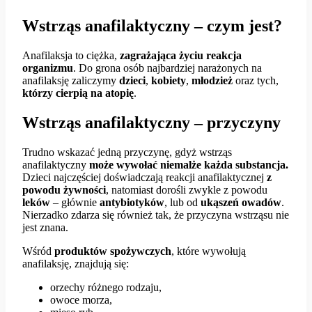
Wstrząs anafilaktyczny – czym jest?
Anafilaksja to ciężka,
zagrażająca życiu reakcja
organizmu
. Do grona osób najbardziej narażonych na
anafilaksję zaliczymy
dzieci
,
kobiety
,
młodzież
oraz tych,
którzy cierpią na atopię
.
Wstrząs anafilaktyczny – przyczyny
Trudno wskazać jedną przyczynę, gdyż wstrząs
anafilaktyczny
może wywołać niemalże każda substancja.
Dzieci najczęściej doświadczają reakcji anafilaktycznej
z
powodu żywności
, natomiast dorośli zwykle z powodu
leków
– głównie
antybiotyków
, lub od
ukąszeń owadów
.
Nierzadko zdarza się również tak, że przyczyna wstrząsu nie
jest znana.
Wśród
produktów spożywczych
, które wywołują
anafilaksję, znajdują się:
orzechy różnego rodzaju,
owoce morza,