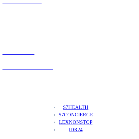
UMÓW WIZYTĘ
+48 777 111 777
Nasze usługi
S7HEALTH
S7CONCIERGE
LEXNONSTOP
IDR24