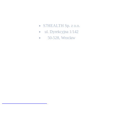
Adres
S7HEALTH Sp. z o.o.
ul. Dyrekcyjna 1/142
50-528, Wrocław
Kontakt
BIURO OBSŁUGI KLIENTA
71 342 88 41