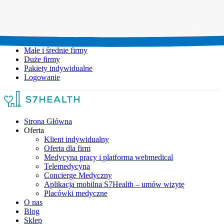
Umów wizytę:
+48 777 111 777
Infolinia czynna:
pon-pt: 8.00-20.00
Małe i średnie firmy
Duże firmy
Pakiety indywidualne
Logowanie
Strona Główna
Oferta
Klient indywidualny
Oferta dla firm
Medycyna pracy i platforma webmedical
Telemedycyna
Concierge Medyczny
Aplikacja mobilna S7Health – umów wizytę
Placówki medyczne
O nas
Blog
Sklep