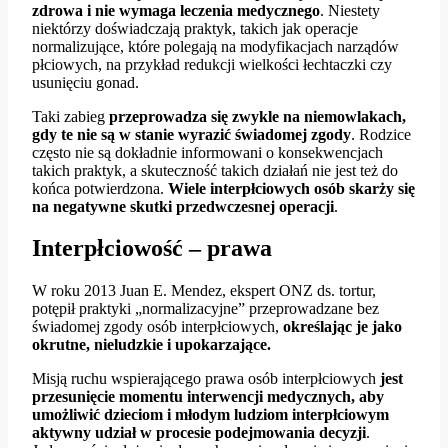
zdrowa i nie wymaga leczenia medycznego
. Niestety
niektórzy doświadczają praktyk, takich jak operacje
normalizujące, które polegają na modyfikacjach narządów
płciowych, na przykład redukcji wielkości łechtaczki czy
usunięciu gonad.
Taki zabieg
przeprowadza się zwykle na niemowlakach,
gdy te nie są w stanie wyrazić świadomej zgody
. Rodzice
często nie są dokładnie informowani o konsekwencjach
takich praktyk, a skuteczność takich działań nie jest też do
końca potwierdzona.
Wiele interpłciowych osób skarży się
na negatywne skutki przedwczesnej operacji
.
Interpłciowość – prawa
W roku 2013 Juan E. Mendez, ekspert ONZ ds. tortur,
potępił praktyki „normalizacyjne” przeprowadzane bez
świadomej zgody osób interpłciowych,
określając je jako
okrutne, nieludzkie i upokarzające.
Misją ruchu wspierającego prawa osób interpłciowych
jest
przesunięcie momentu interwencji medycznych, aby
umożliwić dzieciom i młodym ludziom interpłciowym
aktywny udział w procesie podejmowania decyzji
.