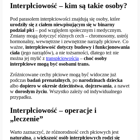
Interpłciowość – kim są takie osoby?
Pod parasolem interpłciowości znajdują się osoby, które
urodziły się z ciałem niewpisującym się w binarny
podział płci
– pod względem społecznym i medycznym.
Zmiany mogą dotyczyć różnych cech – chromosomy, ustrój
hormonalny, wewnętrzne i zewnętrzne narządy płciowe. Co
ważne,
interpłciowość dotyczy budowy i funkcjonowania
ciała
(jego narządów), a nie tożsamości, dlatego też nie
można jej mylić z
transpłciowością
–
choć osoby
interpłciowe mogą być osobami trans.
Zróżnicowane cechy płciowe mogą być widoczne już
podczas
badań prenatalnych
, po
narodzinach dziecka
albo
dopiero w okresie dzieciństwa
,
dojrzewania
, a nawet
w
dorosłym życiu
. Wszystko zależy od indywidualnego
przypadku.
Interpłciowość – operacje i
„leczenie”
Warto zaznaczyć, że różnorodność cech płciowych jest
naturalna
, a
większość osób interpłciowych rodzi się