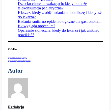
Dziecko chore na wakacjach: kiedy pomoże
telekonsultacja pediatryczna?
Kleszcz: kiedy zrobić badania na boreliozę i kiedy iść
do lekarza?
Badania sanitarno-epidemiologiczne dla gastronomii:
jak wygląda procedura?
Oparzenie słoneczne: kiedy do lekarza i jak uniknąć
powikłań?
Źródła
:
https://www.interakcja.org.pl/
https://sexed.pl/osoby-interplciowe/
Autor
Redakcja