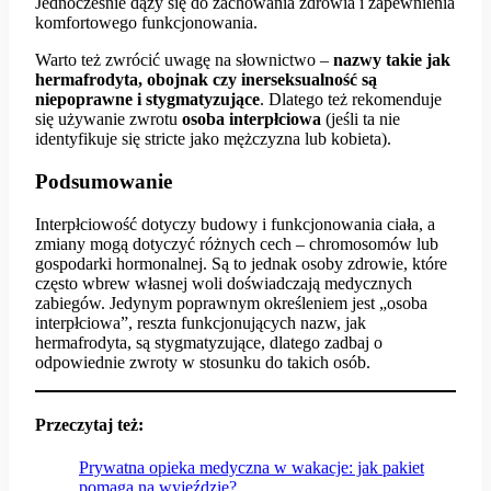
Jednocześnie dąży się do zachowania zdrowia i zapewnienia
komfortowego funkcjonowania.
Warto też zwrócić uwagę na słownictwo –
nazwy takie jak
hermafrodyta, obojnak czy inerseksualność są
niepoprawne i stygmatyzujące
. Dlatego też rekomenduje
się używanie zwrotu
osoba interpłciowa
(jeśli ta nie
identyfikuje się stricte jako mężczyzna lub kobieta).
Podsumowanie
Interpłciowość dotyczy budowy i funkcjonowania ciała, a
zmiany mogą dotyczyć różnych cech – chromosomów lub
gospodarki hormonalnej. Są to jednak osoby zdrowie, które
często wbrew własnej woli doświadczają medycznych
zabiegów. Jedynym poprawnym określeniem jest „osoba
interpłciowa”, reszta funkcjonujących nazw, jak
hermafrodyta, są stygmatyzujące, dlatego zadbaj o
odpowiednie zwroty w stosunku do takich osób.
Przeczytaj też:
Prywatna opieka medyczna w wakacje: jak pakiet
pomaga na wyjeździe?