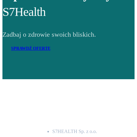
S7Health
Zadbaj o zdrowie swoich bliskich.
SPRAWDŹ OFERTĘ
Adres
S7HEALTH Sp. z o.o.