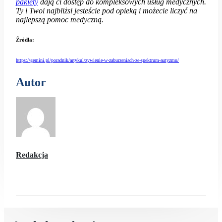
pakiety
dają ci dostęp do kompleksowych usług medycznych.
Ty i Twoi najbliżsi jesteście pod opieką i możecie liczyć na
najlepszą pomoc medyczną.
Źródła:
https://gemini.pl/poradnik/artykul/zywienie-w-zaburzeniach-ze-spektrum-autyzmu/
Autor
Redakcja