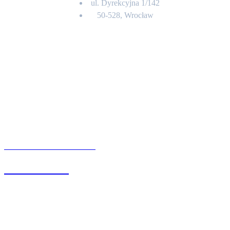
ul. Dyrekcyjna 1/142
50-528, Wrocław
Kontakt
BIURO OBSŁUGI KLIENTA
71 342 88 41