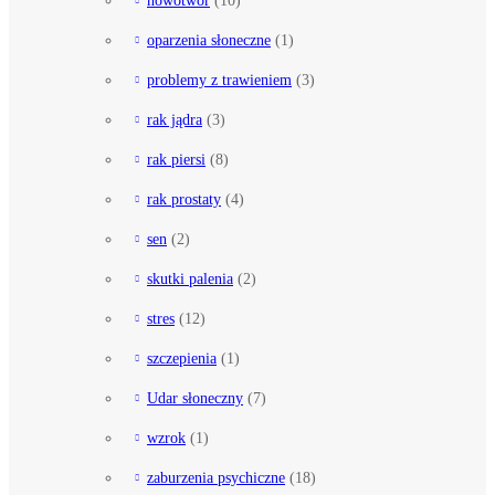
oparzenia słoneczne
(1)
problemy z trawieniem
(3)
rak jądra
(3)
rak piersi
(8)
rak prostaty
(4)
sen
(2)
skutki palenia
(2)
stres
(12)
szczepienia
(1)
Udar słoneczny
(7)
wzrok
(1)
zaburzenia psychiczne
(18)