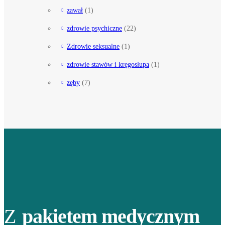
zawał
(1)
zdrowie psychiczne
(22)
Zdrowie seksualne
(1)
zdrowie stawów i kręgosłupa
(1)
zęby
(7)
Z
pakietem medycznym