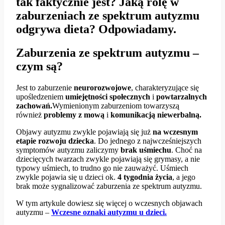
tak faktycznie jest? Jaką rolę w
zaburzeniach ze spektrum autyzmu
odgrywa dieta? Odpowiadamy.
Zaburzenia ze spektrum autyzmu –
czym są?
Jest to zaburzenie
neurorozwojowe
, charakteryzujące się
upośledzeniem
umiejętności
społecznych
i
powtarzalnych
zachowań.
Wymienionym zaburzeniom towarzyszą
również
problemy z mową
i
komunikacją niewerbalną.
Objawy autyzmu zwykle pojawiają się już
na wczesnym
etapie rozwoju dziecka
. Do jednego z najwcześniejszych
symptomów autyzmu zaliczymy
brak uśmiechu
. Choć na
dziecięcych twarzach zwykle pojawiają się grymasy, a nie
typowy uśmiech, to trudno go nie zauważyć. Uśmiech
zwykle pojawia się u dzieci ok.
4 tygodnia życia
, a jego
brak może sygnalizować zaburzenia ze spektrum autyzmu.
W tym artykule dowiesz się więcej o wczesnych objawach
autyzmu –
Wczesne oznaki autyzmu u dzieci.