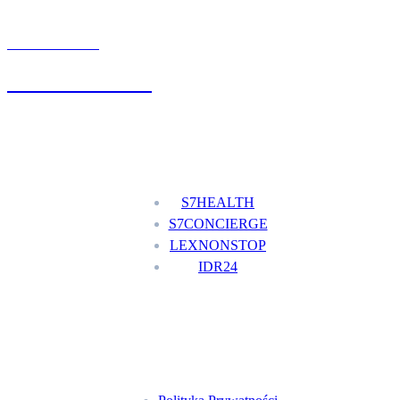
UMÓW WIZYTĘ
+48 777 111 777
Nasze usługi
S7HEALTH
S7CONCIERGE
LEXNONSTOP
IDR24
Menu