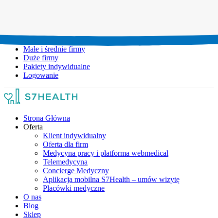
Umów wizytę:
+48 777 111 777
Infolinia czynna:
pon-pt: 8.00-20.00
Małe i średnie firmy
Duże firmy
Pakiety indywidualne
Logowanie
Strona Główna
Oferta
Klient indywidualny
Oferta dla firm
Medycyna pracy i platforma webmedical
Telemedycyna
Concierge Medyczny
Aplikacja mobilna S7Health – umów wizytę
Placówki medyczne
O nas
Blog
Sklep