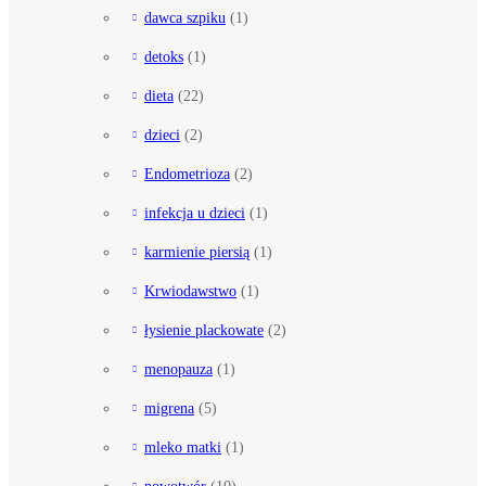
dawca szpiku
(1)
detoks
(1)
dieta
(22)
dzieci
(2)
Endometrioza
(2)
infekcja u dzieci
(1)
karmienie piersią
(1)
Krwiodawstwo
(1)
łysienie plackowate
(2)
menopauza
(1)
migrena
(5)
mleko matki
(1)
nowotwór
(10)