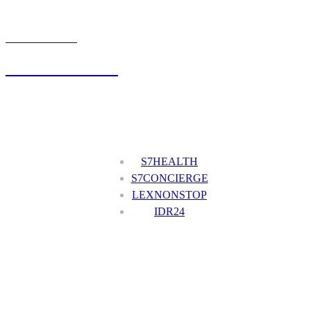
UMÓW WIZYTĘ
+48 777 111 777
Nasze usługi
S7HEALTH
S7CONCIERGE
LEXNONSTOP
IDR24
Menu