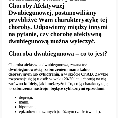
Choroby Afektywnej
Dwubiegunowej, postanowiliśmy
przybliżyć Wam charakterystykę tej
choroby. Odpowiemy między innymi
na pytanie, czy chorobę afektywną
dwubiegunową można wyleczyć.
Choroba dwubiegunowa – co to jest?
Choroba afektywna dwubiegunowa, zwana też
dwubiegunowością
,
zaburzeniem maniakalno-
depresyjnym
lub
cyklofrenią
, a w skrócie
ChAD
. Zwykle
rozpoznaje się ją u osób w weku 20-30 lat, i chorują na nią
zarówno
kobiety
, jak i
mężczyźni
. To, co ją charakteryzuje,
to
zaburzenia nastroju
,
będące cyklicznymi epizodami
:
depresji,
manii,
hipomanii,
epizodów mieszanych (o różnym czasie trwania).