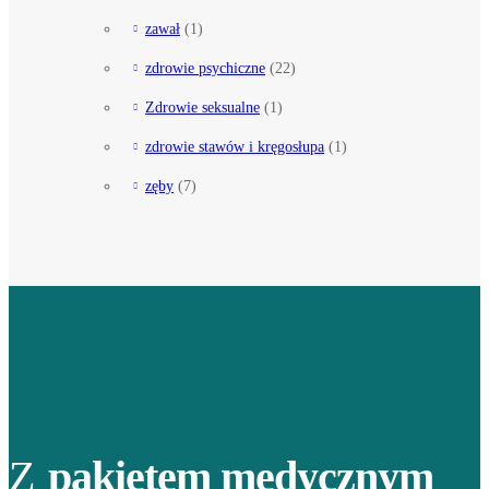
zawał
(1)
zdrowie psychiczne
(22)
Zdrowie seksualne
(1)
zdrowie stawów i kręgosłupa
(1)
zęby
(7)
Z
pakietem medycznym