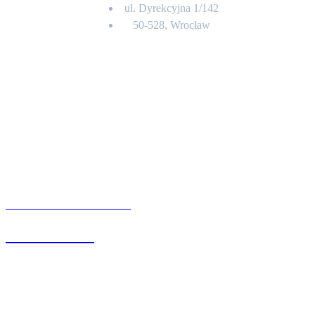
ul. Dyrekcyjna 1/142
50-528, Wrocław
Kontakt
BIURO OBSŁUGI KLIENTA
71 342 88 41