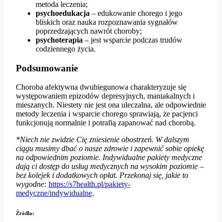
metoda leczenia;
psychoedukacja
– edukowanie chorego i jego
bliskich oraz nauka rozpoznawania sygnałów
poprzedzających nawrót choroby;
psychoterapia
– jest wsparcie podczas trudów
codziennego życia.
Podsumowanie
Choroba afektywna dwubiegunowa charakteryzuje się
występowaniem epizodów depresyjnych, maniakalnych i
mieszanych. Niestety nie jest ona uleczalna, ale odpowiednie
metody leczenia i wsparcie chorego sprawiają, że pacjenci
funkcjonują normalnie i potrafią zapanować nad chorobą.
*Niech nie zwidzie Cię zniesienie obostrzeń. W dalszym
ciągu musimy dbać o nasze zdrowie i zapewnić sobie opiekę
na odpowiednim poziomie. Indywidualne pakiety medyczne
dają ci dostęp do usług medycznych na wysokim poziomie –
bez kolejek i dodatkowych opłat. Przekonaj się, jakie to
wygodne:
https://s7health.pl/pakiety-
medyczne/indywidualne
.
Źródła: