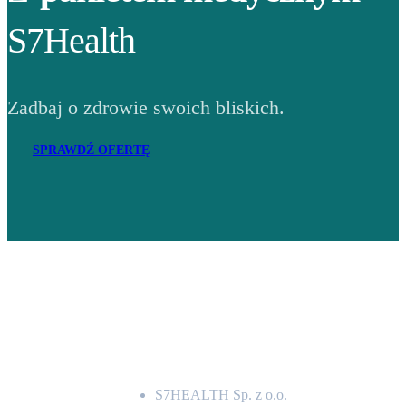
S7Health
Zadbaj o zdrowie swoich bliskich.
SPRAWDŹ OFERTĘ
Adres
S7HEALTH Sp. z o.o.