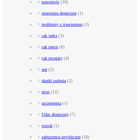
nowotwór
(10)
oparzenia słoneczne
(1)
problemy z trawieniem
(3)
rak jądra
(3)
rak piersi
(8)
rak prostaty
(4)
sen
(2)
skutki palenia
(2)
stres
(12)
szczepienia
(1)
Udar słoneczny
(7)
wzrok
(1)
zaburzenia psychiczne
(18)