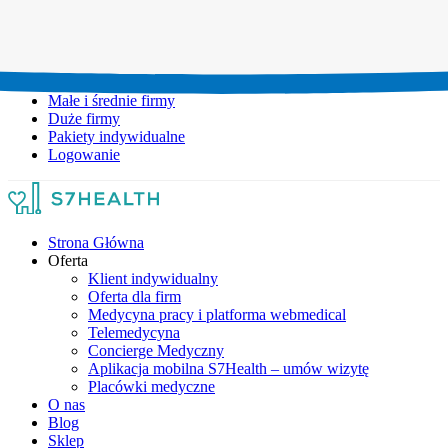
Umów wizytę:
+48 777 111 777
Infolinia czynna:
pon-pt: 8.00-20.00
Małe i średnie firmy
Duże firmy
Pakiety indywidualne
Logowanie
Strona Główna
Oferta
Klient indywidualny
Oferta dla firm
Medycyna pracy i platforma webmedical
Telemedycyna
Concierge Medyczny
Aplikacja mobilna S7Health – umów wizytę
Placówki medyczne
O nas
Blog
Sklep