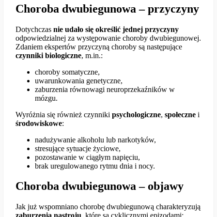
Choroba dwubiegunowa – przyczyny
Dotychczas
nie udało się określić jednej przyczyny
odpowiedzialnej za występowanie choroby dwubiegunowej.
Zdaniem ekspertów przyczyną choroby są następujące
czynniki biologiczne
, m.in.:
choroby somatyczne,
uwarunkowania genetyczne,
zaburzenia równowagi neuroprzekaźników w
mózgu.
Wyróżnia się również czynniki
psychologiczne
,
społeczne
i
środowiskowe
:
nadużywanie alkoholu lub narkotyków,
stresujące sytuacje życiowe,
pozostawanie w ciągłym napięciu,
brak uregulowanego rytmu dnia i nocy.
Choroba dwubiegunowa – objawy
Jak już wspomniano chorobę dwubiegunową charakteryzują
zaburzenia nastroju
, które są cyklicznymi epizodami: