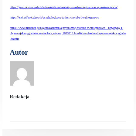
https://gemini.pl/poradnik/zdrowie/choroba-afektywna-dwubiegunowa-czym-sie-objawia/
https://enel.pl/enelzdrowie/psychologia/co-to-jest-choroba-dwubiegunowa
https://www.medonet.pl/psyche/zaburzenia-psychiczne,choroba-dwubiegunowa—przyczyny-i-
objawy–jak-wyglada-leczenie-chad-,artykul,1629715.html#choroba-dwubiegunowa-jak-wyglada-
leczenie
Autor
Redakcja