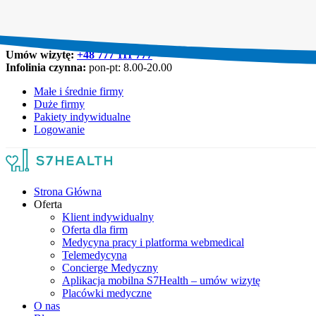
Umów wizytę:
+48 777 111 777
Infolinia czynna:
pon-pt: 8.00-20.00
Małe i średnie firmy
Duże firmy
Pakiety indywidualne
Logowanie
Strona Główna
Oferta
Klient indywidualny
Oferta dla firm
Medycyna pracy i platforma webmedical
Telemedycyna
Concierge Medyczny
Aplikacja mobilna S7Health – umów wizytę
Placówki medyczne
O nas