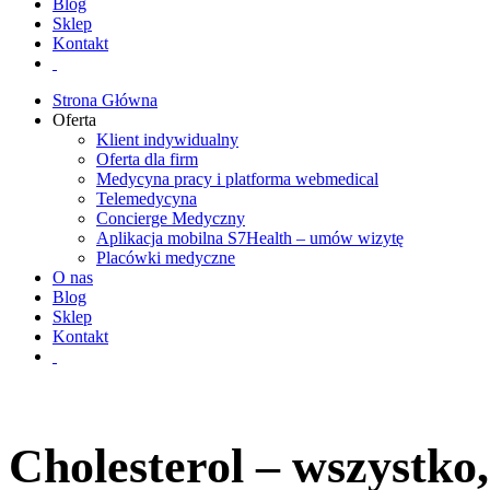
Blog
Sklep
Kontakt
Strona Główna
Oferta
Klient indywidualny
Oferta dla firm
Medycyna pracy i platforma webmedical
Telemedycyna
Concierge Medyczny
Aplikacja mobilna S7Health – umów wizytę
Placówki medyczne
O nas
Blog
Sklep
Kontakt
Cholesterol – wszystko,