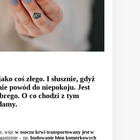
ako coś złego. I słusznie, gdyż
ie powód do niepokoju. Jest
brego. O co chodzi z tym
damy.
ie, więc
w osoczu krwi transportowany jest w
rganizmie – np.
budowanie błon komórkowych