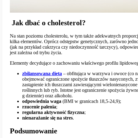
Jak dbać o cholesterol?
Na stan poziomu cholesterolu, w tym także adekwatnych proporcj
kilka elementów. Oprócz odstępstw genetycznych, zarówno jedno
(jak na przykład cukrzyca czy niedoczynność tarczycy), odpowied
jest zależna od trybu życia.
Elementy decydujące o zachowaniu właściwego profilu lipidowe
zbilansowana
dieta
– obfitująca w warzywa i owoce (co na
obejmować ograniczone spożycie tłuszczów nasyconych, zw
zastąpienie ich tłuszczami zawierającymi wielonienasycon
roślinnych lub ryb. Istotne jest ograniczenie spożycia żywn
g dziennie) oraz alkoholu.
odpowiednia
waga
(BMI w granicach 18,5-24,9);
rzucenie
palenia
;
regularna
aktywność
fizyczna
;
nienarażanie
się
na
stres
.
Podsumowanie