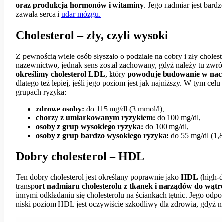
oraz produkcja hormonów i witaminy
. Jego nadmiar jest bar
zawała serca i
udar mózgu.
Cholesterol – zły, czyli wysoki
Z pewnością wiele osób słyszało o podziale na dobry i zły cholest
nazewnictwo, jednak sens został zachowany, gdyż należy tu zwró
określimy cholesterol LDL
, który
powoduje budowanie w nacz
dlatego też lepiej, jeśli jego poziom jest jak najniższy. W tym ce
grupach ryzyka:
zdrowe osoby:
do 115 mg/dl (3 mmol/l),
chorzy z umiarkowanym ryzykiem:
do 100 mg/dl,
osoby z grup wysokiego ryzyka:
do 100 mg/dl,
osoby z grup bardzo wysokiego ryzyka:
do 55 mg/dl (1,
Dobry cholesterol – HDL
Ten dobry cholesterol jest określany poprawnie jako
HDL
(high-d
transp
ort nadmiaru cholesterolu z tkanek i narządów do wątr
innymi odkładaniu się cholesterolu na ściankach tętnic. Jego od
niski poziom HDL jest oczywiście szkodliwy dla zdrowia, gdyż n