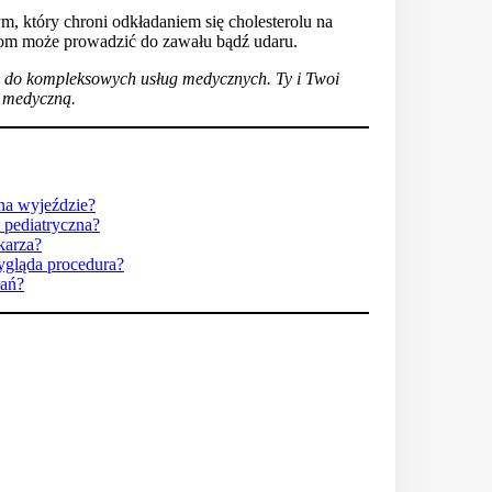
, który chroni odkładaniem się cholesterolu na
oziom może prowadzić do zawału bądź udaru.
p do kompleksowych usług medycznych. Ty i Twoi
c medyczną.
na wyjeździe?
 pediatryczna?
ekarza?
wygląda procedura?
łań?