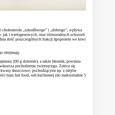
i cholesterolu „szkodliwego” i „dobrego”, wpływa
- jak i wielogenowych, oraz różnorodnych schorzeń
nia ilość poszczególnych frakcji lipoprotein we krwi
go obejmują:
jmniej 200 g dziennie), a także błonnik, powinna
łaszcza pochodzenia zwierzęcego. Zaleca się
e kwasy tłuszczowe, pochodzącymi np. z olejów
ości typu fast food, soli kuchennej (do maksymalnie 5