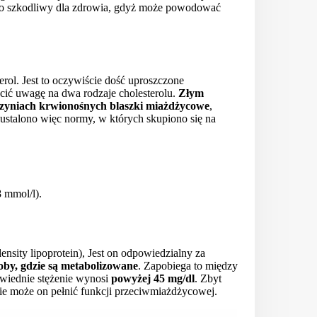
dzo szkodliwy dla zdrowia, gdyż może powodować
erol. Jest to oczywiście dość uproszczone
cić uwagę na dwa rodzaje cholesterolu.
Złym
yniach krwionośnych blaszki miażdżycowe
,
lu ustalono więc normy, w których skupiono się na
8 mmol/l).
ensity lipoprotein), Jest on odpowiedzialny za
oby, gdzie są metabolizowane
. Zapobiega to między
powiednie stężenie wynosi
powyżej 45 mg/dl
. Zbyt
ie może on pełnić funkcji przeciwmiażdżycowej.