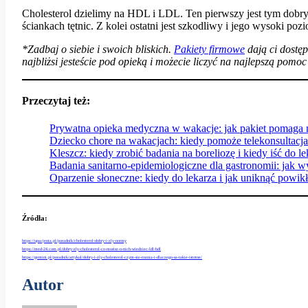
Cholesterol dzielimy na HDL i LDL. Ten pierwszy jest tym dobrym
ściankach tętnic. Z kolei ostatni jest szkodliwy i jego wysoki p
*Zadbaj o siebie i swoich bliskich.
P
akiety firmowe
dają ci dostę
najbliżsi jesteście pod opieką i możecie liczyć na najlepszą pomo
Przeczytaj też:
Prywatna opieka medyczna w wakacje: jak pakiet pomaga 
Dziecko chore na wakacjach: kiedy pomoże telekonsultacja
Kleszcz: kiedy zrobić badania na boreliozę i kiedy iść do l
Badania sanitarno-epidemiologiczne dla gastronomii: jak 
Oparzenie słoneczne: kiedy do lekarza i jak uniknąć powik
Źródła:
https://upacjenta.pl/poradnik/cholesterol-dobry-i-zly-normy
https://med-24.com.pl/dobry-zly-cholesterol-co-musisz-o-nich-wiedziec-ldl-hdl
https://gemini.pl/poradnik/artykul/dobry-i-zly-cholesterol-czym-sie-roznia-i-dlaczego-sa-takie-istotne/
Autor