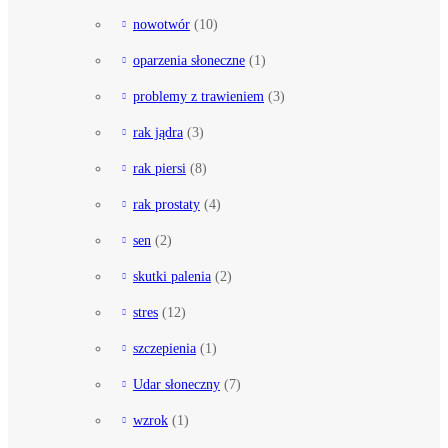
nowotwór
(10)
oparzenia słoneczne
(1)
problemy z trawieniem
(3)
rak jądra
(3)
rak piersi
(8)
rak prostaty
(4)
sen
(2)
skutki palenia
(2)
stres
(12)
szczepienia
(1)
Udar słoneczny
(7)
wzrok
(1)