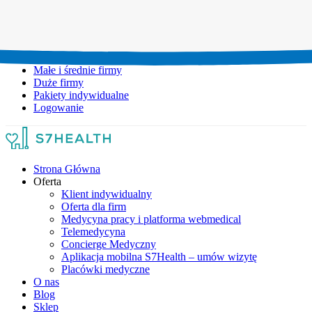
Umów wizytę:
+48 777 111 777
Infolinia czynna:
pon-pt: 8.00-20.00
Małe i średnie firmy
Duże firmy
Pakiety indywidualne
Logowanie
Strona Główna
Oferta
Klient indywidualny
Oferta dla firm
Medycyna pracy i platforma webmedical
Telemedycyna
Concierge Medyczny
Aplikacja mobilna S7Health – umów wizytę
Placówki medyczne
O nas
Blog
Sklep