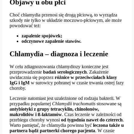
Objawy u obu płci
Choć chlamydia przenosi się drogą płciową, to wyrządza
szkody nie tylko w układzie moczowo-płciowym, ale może
powodować też:
zapalenie spojówek;
odczynowe zapalenie stawów.
Chlamydia – diagnoza i leczenie
W celu zdiagnozowania chlamydiozy konieczne jest
przeprowadzenie
badań serologicznych
. Zakażenie
uwidacznia się poprzez
różnice w przeciwciałach klasy
IgG i IgM
w surowicy pobranej w czasie trwania ostrej fazy
choroby.
Leczenie natomiast jest uzależnione od rodzaju bakterii. W
przypadku popularnej
Chlamydii
trachomatis
stosowane są
antybiotyki z grupy tetracyklin, chinolonów,
makrolidów i ß-laktamów
. Czas leczenie w zależności od
przebiegu choroby wynosi
od tygodnia nawet do czterech
.
Warto pamiętać, że chlamydia powinna być
leczona także u
partnera bądź partnerki chorego pacjenta
. W czasie