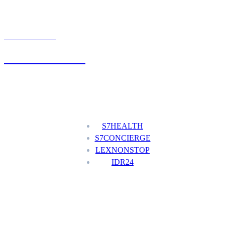
UMÓW WIZYTĘ
+48 777 111 777
Nasze usługi
S7HEALTH
S7CONCIERGE
LEXNONSTOP
IDR24
Menu