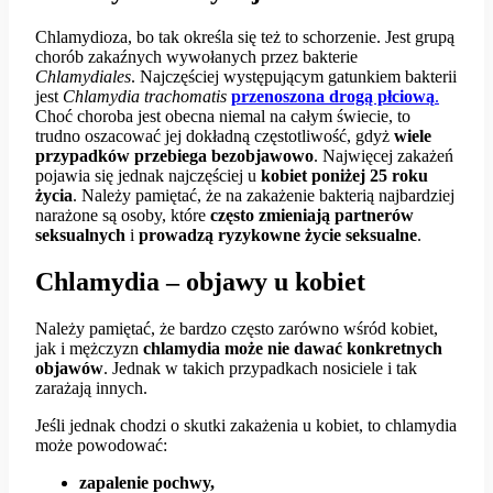
Chlamydioza, bo tak określa się też to schorzenie. Jest grupą
chorób zakaźnych wywołanych przez bakterie
Chlamydiales
. Najczęściej występującym gatunkiem bakterii
jest
Chlamydia trachomatis
przenoszona drogą płciową
.
Choć choroba jest obecna niemal na całym świecie, to
trudno oszacować jej dokładną częstotliwość, gdyż
wiele
przypadków przebiega bezobjawowo
. Najwięcej zakażeń
pojawia się jednak najczęściej u
kobiet poniżej 25 roku
życia
. Należy pamiętać, że na zakażenie bakterią najbardziej
narażone są osoby, które
często zmieniają partnerów
seksualnych
i
prowadzą ryzykowne życie seksualne
.
Chlamydia – objawy u kobiet
Należy pamiętać, że bardzo często zarówno wśród kobiet,
jak i mężczyzn
chlamydia może nie dawać konkretnych
objawów
. Jednak w takich przypadkach nosiciele i tak
zarażają innych.
Jeśli jednak chodzi o skutki zakażenia u kobiet, to chlamydia
może powodować:
zapalenie pochwy,