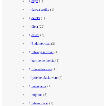
ciąża
(1)
dawca szpiku
(1)
detoks
(1)
dieta
(22)
dzieci
(2)
Endometrioza
(2)
infekcja u dzieci
(1)
karmienie piersią
(1)
Krwiodawstwo
(1)
łysienie plackowate
(2)
menopauza
(1)
migrena
(5)
mleko matki
(1)