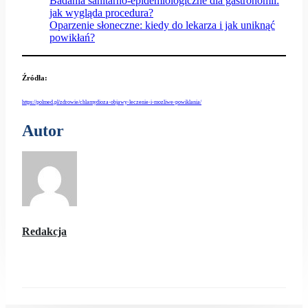
Badania sanitarno-epidemiologiczne dla gastronomii:
jak wygląda procedura?
Oparzenie słoneczne: kiedy do lekarza i jak uniknąć
powikłań?
Źródła
:
https://polmed.pl/zdrowie/chlamydioza-objawy-leczenie-i-mozliwe-powiklania/
Autor
Redakcja