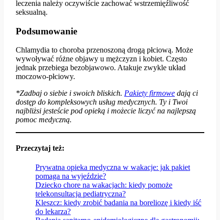
leczenia należy oczywiście zachować wstrzemięźliwość
seksualną.
Podsumowanie
Chlamydia to choroba przenoszoną drogą płciową. Może
wywoływać różne objawy u mężczyzn i kobiet. Często
jednak przebiega bezobjawowo. Atakuje zwykle układ
moczowo-płciowy.
*Zadbaj o siebie i swoich bliskich.
P
akiety firmowe
dają ci
dostęp do kompleksowych usług medycznych. Ty i Twoi
najbliżsi jesteście pod opieką i możecie liczyć na najlepszą
pomoc medyczną.
Przeczytaj też:
Prywatna opieka medyczna w wakacje: jak pakiet
pomaga na wyjeździe?
Dziecko chore na wakacjach: kiedy pomoże
telekonsultacja pediatryczna?
Kleszcz: kiedy zrobić badania na boreliozę i kiedy iść
do lekarza?