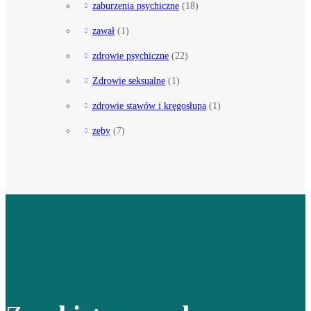
zaburzenia psychiczne
(18)
zawał
(1)
zdrowie psychiczne
(22)
Zdrowie seksualne
(1)
zdrowie stawów i kręgosłupa
(1)
zęby
(7)