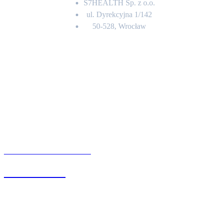
S7HEALTH Sp. z o.o.
ul. Dyrekcyjna 1/142
50-528, Wrocław
Kontakt
BIURO OBSŁUGI KLIENTA
71 342 88 41