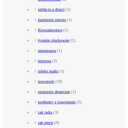
infekcja u dzieci
(1)
karmienie piersią
(1)
Krwiodawstwo
(1)
łysienie plackowate
(2)
menopauza
(1)
migrena
(5)
mleko matki
(1)
nowotwór
(10)
oparzenia słoneczne
(1)
problemy z trawieniem
(3)
rak jądra
(3)
rak piersi
(8)