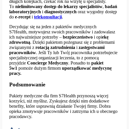
długich kolejkach, czekać rok na wizytę u specjalisty.
To
nielimitowany
dostęp
do lekarzy
specjalistów
,
badań
laboratoryjnych
i
diagnostycznych
oraz wygodny dostęp
do
e-recept
i
telekonsultacji
.
Decydując się na jeden z pakietów medycznych
S7Health, motywujesz swoich pracowników i zadowalasz
ich najważniejsze potrzeby –
bezpieczeństwo
i opi
ekę
zdrowotną
. Dzięki pakietom pożegnasz się z problemami
związanymi z
rotacją zatrudnienia
i
zastępstwami
pracowników
. Jeśli Ty lub Twój pracownika potrzebujecie
specjalistycznej organizacji leczenia, to z pomocą
przyjdzie
Concierge Medyczny
. Ponadto to
pakiet
5w1
pomoże dużym firmom
uporządkować medycynę
pracy.
Podsumowanie
Pakiety medyczne dla firm S7Health przynoszą więcej
korzyści, niż myślisz. Zyskujesz dzięki nim dodatkowe
benefity, które usprawnią działanie Twojej firmy. Dobra
opieka zmotywuje pracowników i zatrzyma ich u obecnego
pracodawcy.