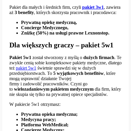
Pakiet dla małych i średnich firm, czyli
pakiet 3w1
, zawiera
aż
3 benefity
, których skorzysta pracownik i pracodawca:
Prywatną opiekę medyczną,
Concierge Medycznego,
Zniżkę (50%) na usługi prawne Lexnonstop.
Dla większych graczy – pakiet 5w1
Pakiet 5w1
został stworzony z myślą o
dużych firmach
. Te
zwykle cenią sobie kompleksowe pakiety medyczne, dlatego
też
pakiet 5w1
świetnie sprawdzi się w dużych
przedsiębiorstwach. To
5 wyjątkowych benefitów
, które
mogą usprawnić działanie Twojej
firmy i zadowolić pracowników. Czyni go
to
wielozadaniowym
pakietem medycznym
dla firm, który
nie skupia się tylko na prywatnej opiece specjalistów.
W pakiecie 5w1 otrzymasz:
Prywatna opieka medyczna;
Medycyna pracy;
Platforma WebMedical;
Concierge Medyczny;