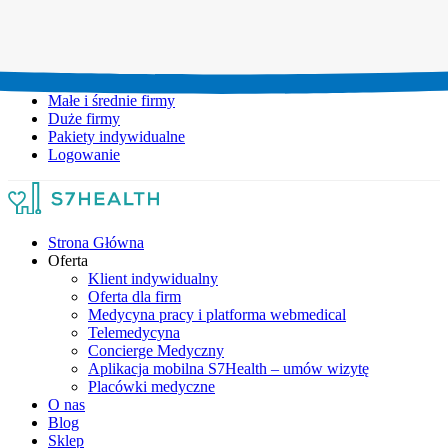
Umów wizytę:
+48 777 111 777
Infolinia czynna:
pon-pt: 8.00-20.00
Małe i średnie firmy
Duże firmy
Pakiety indywidualne
Logowanie
Strona Główna
Oferta
Klient indywidualny
Oferta dla firm
Medycyna pracy i platforma webmedical
Telemedycyna
Concierge Medyczny
Aplikacja mobilna S7Health – umów wizytę
Placówki medyczne
O nas
Blog
Sklep