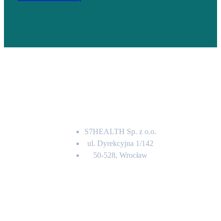
Adres
S7HEALTH Sp. z o.o.
ul. Dyrekcyjna 1/142
50-528, Wrocław
Kontakt